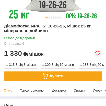
Діамофоска NPK+S: 10-26-26, мішок 25 кг,
мінеральне добриво
Готово до відправки
Опт і роздріб
1 330
₴/мішок
1 315 ₴
від 5 мішків
1 300 ₴
від 10 мішків
1 285 ₴
від 20 мі
Купити
Опис
Характеристики
Доставка
Оплата
Умови п
Опис