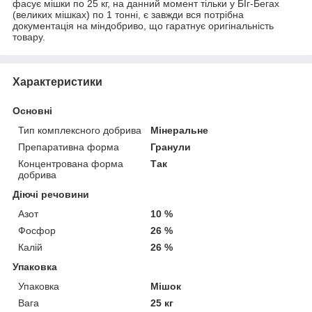
фасує мішки по 25 кг, на данний момент тільки у БІг-Бегах
(великих мішках) по 1 тонні, є завжди вся потрібна
документація на міндобриво, що гаратнує оригінальність
товару.
Характеристики
Основні
Тип комплексного добрива
Мінеральне
Препаративна форма
Гранули
Концентрована форма
Так
добрива
Діючі речовини
Азот
10 %
Фосфор
26 %
Калій
26 %
Упаковка
Упаковка
Мішок
Вага
25 кг