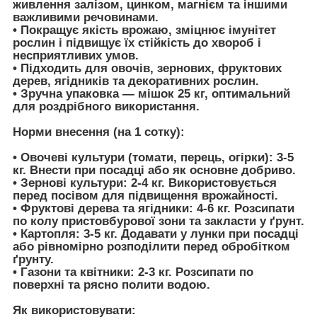
живлення залізом, цинком, магнієм та іншими
важливими речовинами.
• Покращує якість врожаю, зміцнює імунітет
рослин і підвищує їх стійкість до хвороб і
несприятливих умов.
• Підходить для овочів, зернових, фруктових
дерев, ягідників та декоративних рослин.
• Зручна упаковка — мішок 25 кг, оптимальний
для роздрібного використання.
Норми внесення (на 1 сотку):
•
Овочеві культури (томати, перець, огірки):
3-5
кг. Внести при посадці або як основне добриво.
•
Зернові культури:
2-4 кг. Використовується
перед посівом для підвищення врожайності.
•
Фруктові дерева та ягідники:
4-6 кг. Розсипати
по колу пристовбурової зони та закласти у ґрунт.
•
Картопля:
3-5 кг. Додавати у лунки при посадці
або рівномірно розподілити перед обробітком
ґрунту.
•
Газони та квітники:
2-3 кг. Розсипати по
поверхні та рясно полити водою.
Як використовувати: