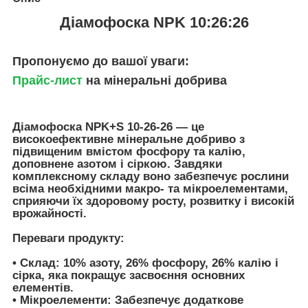
Діамофоска NPK 10:26:26
Пропонуємо до вашої уваги:
Прайс-лист
на мінеральні добрива
Діамофоска NPK+S 10-26-26 — це
високоефективне мінеральне добриво з
підвищеним вмістом фосфору та калію,
доповнене азотом і сіркою. Завдяки
комплексному складу воно забезпечує рослини
всіма необхідними макро- та мікроелементами,
сприяючи їх здоровому росту, розвитку і високій
врожайності.
Переваги продукту:
•
Склад:
10% азоту, 26% фосфору, 26% калію і
сірка, яка покращує засвоєння основних
елементів.
•
Мікроелементи:
Забезпечує додаткове