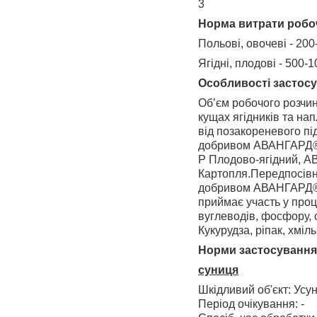
3
Норма витрати робо
Польові, овочеві - 200
Ягідні, плодові - 500-1
Особливостi застос
Об’єм робочого розчин
кущах ягідників та на
від позакореневого п
добривом АВАНГАРД®
Р Плодово-ягідний, 
Картопля.Передпосівна
добривом АВАНГАРД® 
приймає участь у проце
вуглеводів, фосфору, с
Кукурудза, ріпак, хміл
Норми застосування
суниця
Шкідливий об'єкт: Усу
Період очікування: -