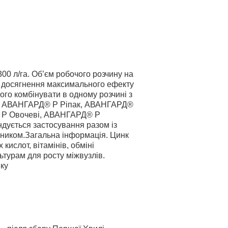
00 л/га. Об’єм робочого розчину на
ю досягнення максимального ефекту
о комбінувати в одному розчині з
, АВАНГАРД® Р Ріпак, АВАНГАРД®
 Р Овочеві, АВАНГАРД® Р
ндується застосування разом із
иком.Загальна інформація. Цинк
кислот, вітамінів, обміні
льтурам для росту міжвузлів.
нку