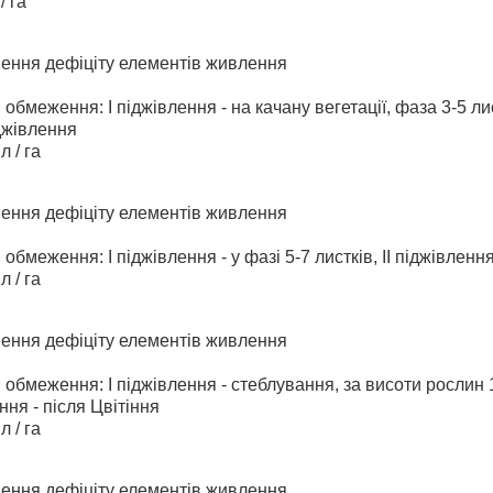
/ га
нення дефіціту елементів живлення
 обмеження: І піджівлення - на качану вегетації, фаза 3-5 лис
джівлення
л / га
нення дефіціту елементів живлення
обмеження: І піджівлення - у фазі 5-7 листків, ІІ піджівлення 
л / га
нення дефіціту елементів живлення
 обмеження: І піджівлення - стеблування, за висоти рослин 15
ення - після Цвітіння
л / га
нення дефіціту елементів живлення