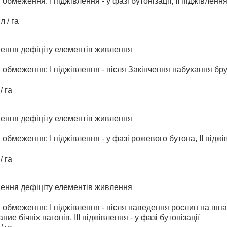
 обмеження: І піджівлення - у фазі бутонізації, ІІ піджівленн
л / га
нення дефіціту елементів живлення
 обмеження: І піджівлення - після Закінчення набухання брун
/ га
нення дефіціту елементів живлення
 обмеження: І піджівлення - у фазі рожевого бутона, ІІ піджі
/ га
нення дефіціту елементів живлення
, обмеження: І піджівлення - після наведення рослин на шпа
е бічніх пагонів, ІІІ піджівлення - у фазі бутонізації