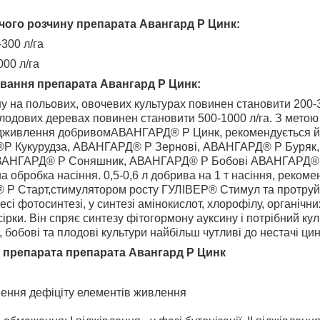
чого розчину
препарата Авангард Р Цинк
:
-300 л/га
000 л/га
ування
препарата Авангард Р Цинк
:
у на польових, овочевих культурах повинен становити 200-3
плодових деревах повинен становити 500-1000 л/га. З мето
ідживлення добривомАВАНГАРД® Р Цинк, рекомендується йог
Р Кукурудза, АВАНГАРД® Р Зернові, АВАНГАРД® Р Буряк
АВАНГАРД® Р Соняшник, АВАНГАРД® Р Бобові АВАНГАРД®
 обробка насіння. 0,5-0,6 л добрива на 1 т насіння, рекоме
Р Старт,стимулятором росту ГУЛІВЕР® Стимул та протруйн
сі фотосинтезі, у синтезі амінокислот, хлорофілу, органічних 
ірки. Він спряє синтезу фітогормону ауксину і потрібний ку
ь, бобові та плодові культури найбільш чутливі до нестачі ци
 препарата препарата Авангард Р Цинк
нення дефіціту елементів живлення