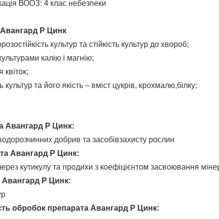
ація ВООЗ: 4 клас небезпеки
 Авангард Р Цинк
розостійкість культур та стійкість культур до хвороб;
культурами калію і магнію;
 квіток;
 культур та його якість – вміст цукрів, крохмалю,білку;
.
а Авангард Р Цинк
:
водорозчинних добрив та засобівзахисту рослин
та Авангард Р Цинк
:
ерез кутикулу та продихи з коефіцієнтом засвоювання мін
 Авангард Р Цинк
:
ур
сть обробок
препарата Авангард Р Цинк
: