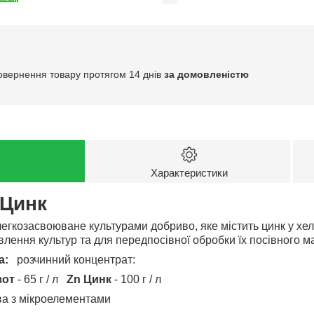
овернення товару протягом 14 днів
за домовленістю
Характеристики
 Цинк
егкозасвоюване культурами добриво, яке містить цинк у хел
лення культур та для передпосівної обробки їх посівного м
а:
розчинний концентрат:
зот
- 65 г / л
Zn Цинк
- 100 г / л
а з мікроелементами