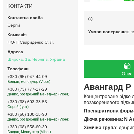
КОНТАКТИ
Сергій
п
ФО-П Свириденко С. Л.
Широка, 1а, Чернігів, Україна
Опис
+380 (95) 047-44-09
Богдан, менеджер (Viber)
Авангард Р
+380 (73) 777-17-29
Денис, роздрібний менеджер (Viber)
Концентроване рідке л
+380 (68) 603-33-53
позакореневого піджив
Сергій (гурт)
Препаративна форм
+380 (50) 100-15-90
Діюча речовина
:
N А
Денис, роздрібний менеджер (Viber)
+380 (68) 558-60-30
Хімічна група:
добрив
Богдан, Менеджер (Viber)