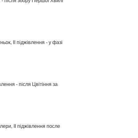
я - після збору Першої Хвилі
ьок, ІІ піджівлення - у фазі
влення - після Цвітіння за
лери, ІІ піджівлення после