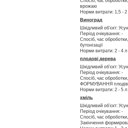
Спосіб, час оброботки,
врожаю
Норми витрати: 1,5 - 2 
Виноград
Шкідливий об'єкт: Усу
Період очікування: -
Спосіб, час оброботки,
бутонізації
Норми витрати: 2 - 4 л 
плодові дерева
Шкідливий об'єкт: Усу
Період очікування: -
Спосіб, час оброботки,
ФОРМУВАННЯ плодів
Норми витрати: 2 - 5 л 
хміль
Шкідливий об'єкт: Усу
Період очікування: -
Спосіб, час оброботки
Закінчення формировани