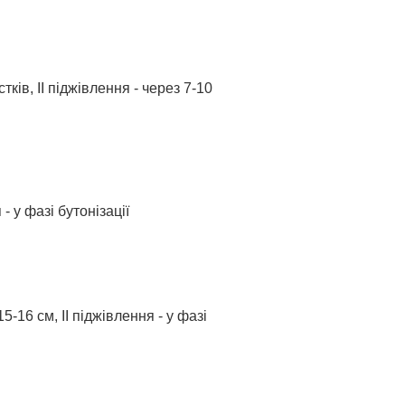
тків, ІІ піджівлення - через 7-10
- у фазі бутонізації
-16 см, ІІ піджівлення - у фазі