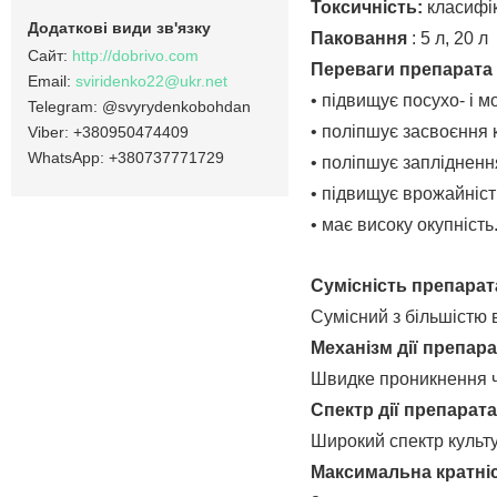
Токсичність:
класифік
Паковання
: 5 л, 20 л
http://dobrivo.com
Пepeвaги препарата
sviridenko22@ukr.net
• підвищує посухо- і мо
@svyrydenkobohdan
• поліпшує засвоєння 
+380950474409
+380737771729
• поліпшує запліднення
• підвищує врожайність
• має високу окупність
Сумісність
препарат
Сумісний з бiльшiстю 
Механiзм дії
препара
Швидке проникнення ч
Спектр дії
препарата
Широкий спектр культ
Максимальна кратні