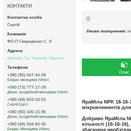
КОНТАКТИ
Сергій
п
ФО-П Свириденко С. Л.
Широка, 1а, Чернігів, Україна
Опис
+380 (95) 047-44-09
Богдан, менеджер (Viber)
+380 (73) 777-17-29
Денис, роздрібний менеджер (Viber)
+380 (68) 603-33-53
ЯраМіла NPK 16-16-
Сергій (гурт)
мікроелементів для
+380 (50) 100-15-90
Денис, роздрібний менеджер (Viber)
Добриво ЯраМіла NPK
кількості (16-16-16
+380 (68) 558-60-30
збагачена необхідни
Богдан, Менеджер (Viber)