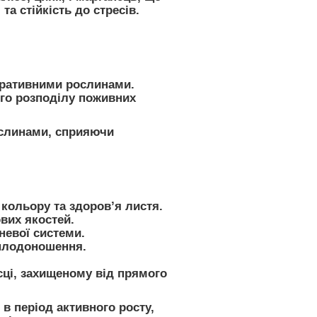
а стійкість до стресів.
оративними рослинами.
ого розподілу поживних
ослинами, сприяючи
 кольору та здоров’я листя.
вих якостей.
еневої системи.
 плодоношення.
сці, захищеному від прямого
в період активного росту,