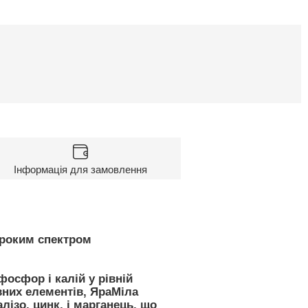
Інформація для замовлення
ироким спектром
осфор і калій у рівній
вних елементів, ЯраМіла
лізо, цинк, і марганець, що