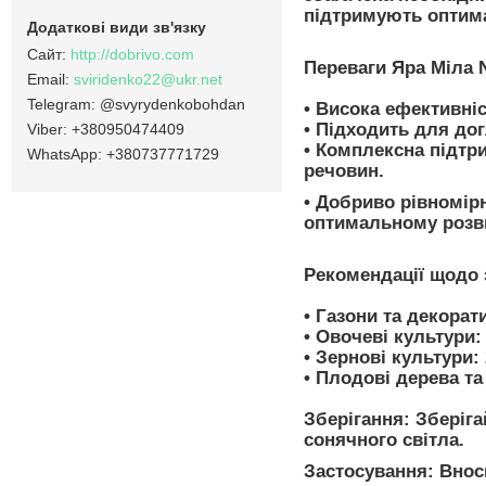
підтримують оптимал
http://dobrivo.com
Переваги Яра Міла N
sviridenko22@ukr.net
@svyrydenkobohdan
• Висока ефективніс
• Підходить для до
+380950474409
• Комплексна підтр
+380737771729
речовин.
• Добриво рівномір
оптимальному розви
Рекомендації щодо 
•
Газони та декорат
•
Овочеві культури:
•
Зернові культури:
•
Плодові дерева та
Зберігання:
Зберіга
сонячного світла.
Застосування:
Вноси