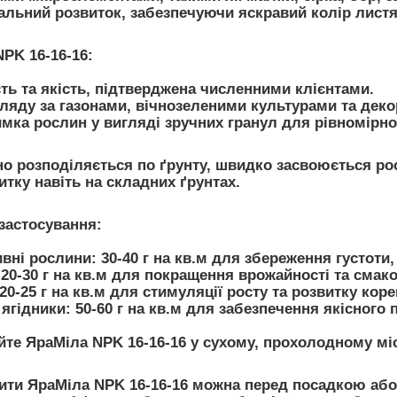
ьний розвиток, забезпечуючи яскравий колір листя т
PK 16-16-16:
ть та якість, підтверджена численними клієнтами.
гляду за газонами, вічнозеленими культурами та дек
имка рослин у вигляді зручних гранул для рівномірн
но розподіляється по ґрунту, швидко засвоюється р
тку навіть на складних ґрунтах.
застосування:
ивні рослини:
30-40 г на кв.м для збереження густоти,
20-30 г на кв.м для покращення врожайності та смако
20-25 г на кв.м для стимуляції росту та розвитку кор
 ягідники:
50-60 г на кв.м для забезпечення якісного
йте ЯраМіла NPK 16-16-16 у сухому, прохолодному мі
ти ЯраМіла NPK 16-16-16 можна перед посадкою або 