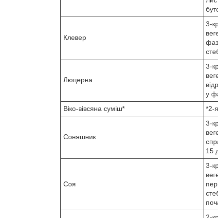
буто
3-к
вег
Клевер
фаз
сте
3-к
вег
Люцерна
від
у фа
Віко-вівсяна суміш*
*2-я
3-к
вег
Соняшник
спр
15 д
3-к
вег
Соя
пер
сте
поч
2-к