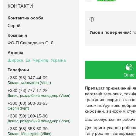
КОНТАКТИ
Сергій
п
ФО-П Свириденко С. Л.
Широка, 1а, Чернігів, Україна
Опис
+380 (95) 047-44-09
Богдан, менеджер (Viber)
Препарат призначений як
+380 (73) 777-17-29
вегетації зернових, техні
Денис, роздрібний менеджер (Viber)
трав'яних покриттів газо
+380 (68) 603-33-53
також як ґрунтове добрив
Сергій (гурт)
сировини, з високим ступ
+380 (50) 100-15-90
Застосовується як робочі
Денис, роздрібний менеджер (Viber)
Для приготування робочог
+380 (68) 558-60-30
типу рослин і затвердже
Богдан, Менеджер (Viber)