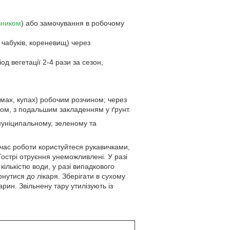
вником
) або замочування в робочому
 чабуків, кореневищ) через
 вегетації 2-4 рази за сезон,
мах, купах) робочим розчином; через
ом, з подальшим закладенням у ґрунт.
муніципальному, зеленому та
час роботи користуйтеся рукавичками,
Гострі отруєння унеможливлені. У разі
ількістю води, у разі випадкового
нутися до лікаря. Зберігати в сухому
арин. Звільнену тару утилізують із