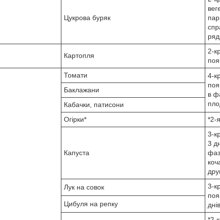
вег
Цукрова буряк
пар
спр
ряд
2-к
Картопля
поя
Томати
4-к
поя
Баклажани
в ф
пло
Кабачки, патисони
Огірки*
*2-я
3-к
3 д
Капуста
фаз
коч
дру
3-к
Лук на совок
поя
Цибуля на репку
дні
*2-