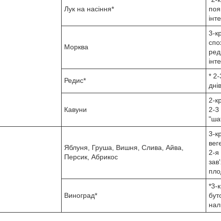
Лук на насіння*
поя
інт
3-к
спо
Морква
ред
інт
* 2
Редис*
днів
2-к
Кавуни
2-3
"ша
3-к
веге
Яблуня, Груша, Вишня, Слива, Айва,
2-я
Персик, Абрикос
зав
пло
*3-
Виноград*
буто
нал