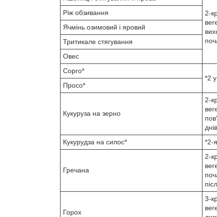
Ріж обзивання
2-к
вег
Ячмінь озимовий і яровий
вих
поч
Тритикале стягування
Овес
Сорго*
*2 
Просо*
2-к
веге
Кукуруза на зерно
пов
дні
Кукурудза на силос*
*2-
2-к
вег
Гречана
поч
піс
3-к
вег
Горох
лис