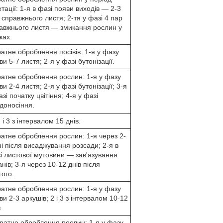
етації: 1-я в фазі появи виходів — 2-3
 справжнього листя; 2-тя у фазі 4 пар
авжнього листя — змикання рослин у
ках.
ратне оброблення посівів: 1-я у фазу
ви 5-7 листя; 2-я у фазі бутонізації.
ратне оброблення рослин: 1-я у фазу
ви 2-4 листя; 2-я у фазі бутонізації; 3-я
азі початку цвітіння; 4-я у фазі
доносіння.
 і 3 з інтервалом 15 днів.
ратне оброблення рослин: 1-я через 2-
ні після висаджування розсади; 2-я в
і листової мутовини — зав'язування
анів; 3-я через 10-12 днів після
гого.
ратне оброблення рослин: 1-я у фазу
ви 2-3 аркушів; 2 і 3 з інтервалом 10-12
в
кратне оброблення рослин: 1-я у фазу