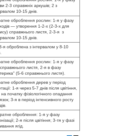
ви 2-3 справжніх аркушів; 2 з
ервалом 10-15 днів.
ратне оброблення рослин: 1-я у фазу
ходів — утворення 1-2-х (2-3-х для
ису) справжнього листя, 2-3-я з
ервалом 10-15 днів.
-3-я оброблена з інтервалом у 8-10
.
ратне оброблення рослин: 1-я у фазу
 справжнього листя, 2-я в фазу
терика" (5-6 справжнього листя).
ратне оброблення дерев у період
тації: 1-я через 5-7 днів після цвітіння,
 на початку фізіологічного опадання
'язок; 3-я в період інтенсивного росту
дів.
кратне оброблення: 1-я у фазу
нізації; 2-я після цвітіння; 3-тя у фазі
ивання ягід.