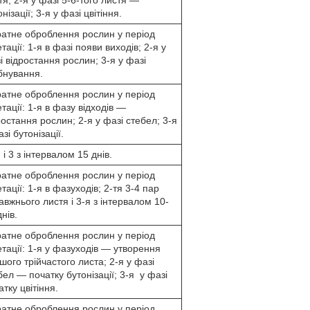
нізації; 3-я у фазі цвітіння.
ратне оброблення рослин у період
етації: 1-я в фазі появи виходів; 2-я у
і відростання рослин; 3-я у фазі
бнування.
ратне оброблення рослин у період
етації: 1-я в фазу відходів —
ростання рослин; 2-я у фазі стебел; 3-я
зі бутонізації.
 і 3 з інтервалом 15 днів.
ратне оброблення рослин у період
етації: 1-я в фазуходів; 2-тя 3-4 пар
авжнього листя і 3-я з інтервалом 10-
нів.
ратне оброблення рослин у період
етації: 1-я у фазуходів — утворення
шого трійчастого листа; 2-я у фазі
бел — початку бутонізації; 3-я у фазі
атку цвітіння.
ратне оброблення рослин у період