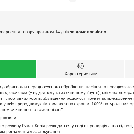
овернення товару протягом 14 днів
за домовленістю
Характеристики
 добриво для передпосувного оброблення насіння та посадкового м
чних, овочевих (у відкритому та захищеному ґрунті), квітково-декора
нів і спортивних кортів, збільшення родючості ґрунту та прискоренн
о у всіх природномукліматичних зонах країни. 100% натуральний орг
енем очищення та гомогенізації.
 розчини.
о розчину Гумат Калія розводиться у воді в пропорціях, що відпов
ним регламентам застосування.