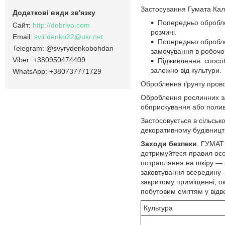
Застосування Гумата Калі
Попередньо обробл
http://dobrivo.com
розчині.
sviridenko22@ukr.net
Попередньо оброблен
@svyrydenkobohdan
замочування в робочо
+380950474409
Підживлення способ
залежно від культури.
+380737771729
Оброблення ґрунту пров
Оброблення рослинних за
обприскування або полив
Застосовується в сільськ
декоративному будівництв
Заходи безпеки
. ГУМАТ
дотримуйтеся правил особ
потрапляння на шкіру — з
заковтування всередину —
закритому приміщенні, окр
побутовим сміттям у відв
Культура