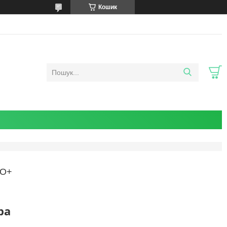
Кошик
ТО+
ра