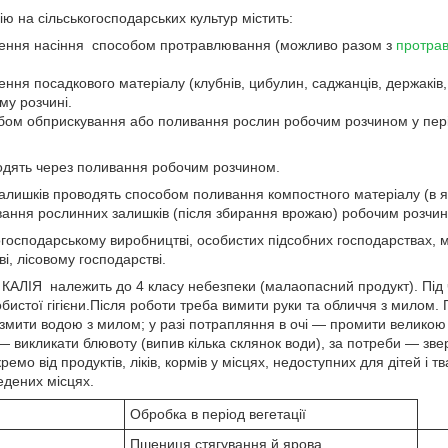
ю на сільськогосподарських культур містить:
ення насіння способом протравлювання (можливо разом з
протра
ня посадкового матеріалу (клубнів, цибулин, саджанців, держаків,
му розчині.
ом обприскування або поливання рослин робочим розчином у період
одять через поливання робочим розчином.
лишків проводять способом поливання компостного матеріалу (в я
ання рослинних залишків (після збирання врожаю) робочим розчин
огосподарському виробництві, особистих підсобних господарствах, 
і, лісовому господарстві.
 КАЛІЯ належить до 4 класу небезпеки (малаопасний продукт). Під 
истої гігієни.Після роботи треба вимити руки та обличчя з милом. 
мити водою з милом; у разі потрапляння в очі — промити великою к
 викликати блювоту (випив кілька склянок води), за потреби — звер
емо від продуктів, ліків, кормів у місцях, недоступних для дітей і тв
едених місцях.
Обробка в період вегетації
Пшениця стягування й ярова