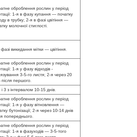
ратне оброблення рослин у період
етації: 1-я в фазу купання — початку
оду в трубку; 2-я в фазі цвітіння —
атку молочної стиглості.
у фазі викидання мітки — цвітіння.
ратне оброблення рослин у період
тації: 1-я у фазу відходів -
'язування 3-5-го листя; 2-я через 20
в після першого.
я і 3 з інтервалом 10-15 днів.
ратне оброблення рослин у період
етації: 1-я у фазу вітновлення —
атку бутонізації; 2-я через 10-14 днів
ля попереднього.
ратне оброблення рослин у період
етації: 1-я в фазуходів — 3-5-того
тя; 2-я у фазі 5-6-того листя —