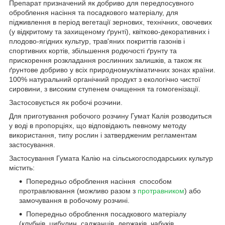
Препарат призначений як добриво для передпосувного
оброблення насіння та посадкового матеріалу, для
підживлення в період вегетації зернових, технічних, овочевих
(у відкритому та захищеному ґрунті), квітково-декоративних і
плодово-ягідних культур, трав'яних покриттів газонів і
спортивних кортів, збільшення родючості ґрунту та
прискорення розкладання рослинних залишків, а також як
ґрунтове добриво у всіх природномукліматичних зонах країни.
100% натуральний органічний продукт з екологічно чистої
сировини, з високим ступенем очищення та гомогенізації.
Застосовується як робочі розчини.
Для приготування робочого розчину Гумат Калія розводиться
у воді в пропорціях, що відповідають певному методу
використання, типу рослин і затвердженим регламентам
застосування.
Застосування Гумата Калію на сільськогосподарських культур
містить:
Попередньо оброблення насіння способом
протравлювання (можливо разом з
протравником
) або
замочування в робочому розчині.
Попередньо оброблення посадкового матеріалу
(клубнів, цибулин, саджанців, держаків, чабуків,