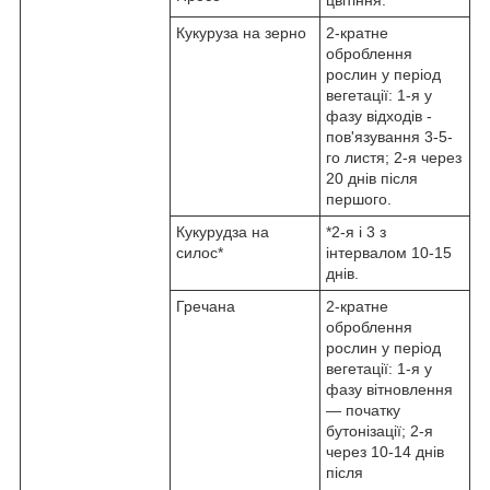
Кукуруза на зерно
2-кратне
оброблення
рослин у період
вегетації: 1-я у
фазу відходів -
пов'язування 3-5-
го листя; 2-я через
20 днів після
першого.
Кукурудза на
*2-я і 3 з
силос*
інтервалом 10-15
днів.
Гречана
2-кратне
оброблення
рослин у період
вегетації: 1-я у
фазу вітновлення
— початку
бутонізації; 2-я
через 10-14 днів
після