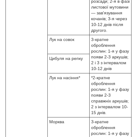
розсади; 2-я в фазі
листової мутовини
— зав'язування
кочанів; 3-я через
10-12 днів після
другого.
Лук на совок
3-кратне
оброблення
рослин: 1-я у фазу
появи 2-3 аркушів;
Цибуля на репку
2 і 3 з інтервалом
10-12 днів
Лук на насіння*
*2-кратне
оброблення
рослин: 1-я у фазу
появи 2-3
справжніх аркушів;
2 з інтервалом 10-
15 днів.
Морква
3-кратне
оброблення
рослин: 1-я у фазу