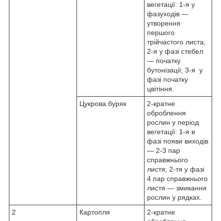
вегетації: 1-я у
фазуходів —
утворення
першого
трійчастого листа;
2-я у фазі стебел
— початку
бутонізації; 3-я у
фазі початку
цвітіння.
Цукрова буряк
2-кратне
оброблення
рослин у період
вегетації: 1-я в
фазі появи виходів
— 2-3 пар
справжнього
листя; 2-тя у фазі
4 пар справжнього
листя — змикання
рослин у рядках.
2
Картопля
2-кратне