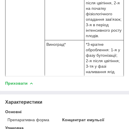
після цвітіння, 2-я
на початку
фізіологічного
опадання зав'язок;
3-я в період
інтенсивного росту
плодів.
Виноград*
*3-кратне
оброблення: 1-я у
фазу бутонізації;
2-я після цвітіння;
3-тя у фазі
наливання ягід.
Приховати
Характеристики
Основні
Препаративна форма
Концентрат емульсії
Упаковка