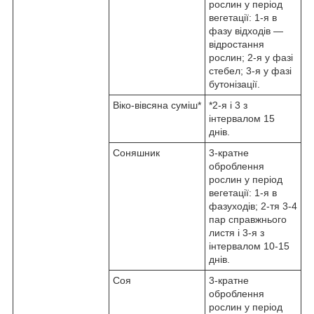
рослин у період
вегетації: 1-я в
фазу відходів —
відростання
рослин; 2-я у фазі
стебел; 3-я у фазі
бутонізації.
Віко-вівсяна суміш*
*2-я і 3 з
інтервалом 15
днів.
Соняшник
3-кратне
оброблення
рослин у період
вегетації: 1-я в
фазуходів; 2-тя 3-4
пар справжнього
листя і 3-я з
інтервалом 10-15
днів.
Соя
3-кратне
оброблення
рослин у період