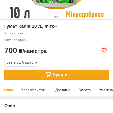
Гумат Калія 10 л., Фіто+
В наявності
Опт і роздріб
700
₴/каністра
699 ₴
від 5 каністр
Купити
Опис
Характеристики
Доставка
Оплата
Умови п
Опис