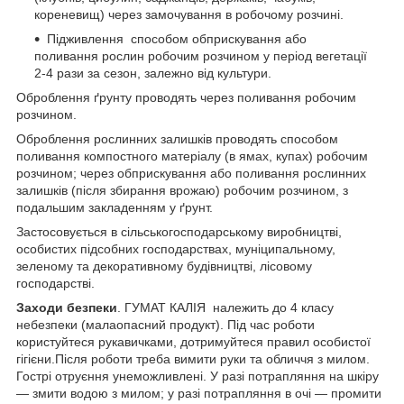
кореневищ) через замочування в робочому розчині.
Підживлення способом обприскування або
поливання рослин робочим розчином у період вегетації
2-4 рази за сезон, залежно від культури.
Оброблення ґрунту проводять через поливання робочим
розчином.
Оброблення рослинних залишків проводять способом
поливання компостного матеріалу (в ямах, купах) робочим
розчином; через обприскування або поливання рослинних
залишків (після збирання врожаю) робочим розчином, з
подальшим закладенням у ґрунт.
Застосовується в сільськогосподарському виробництві,
особистих підсобних господарствах, муніципальному,
зеленому та декоративному будівництві, лісовому
господарстві.
Заходи безпеки
. ГУМАТ КАЛІЯ належить до 4 класу
небезпеки (малаопасний продукт). Під час роботи
користуйтеся рукавичками, дотримуйтеся правил особистої
гігієни.Після роботи треба вимити руки та обличчя з милом.
Гострі отруєння унеможливлені. У разі потрапляння на шкіру
— змити водою з милом; у разі потрапляння в очі — промити