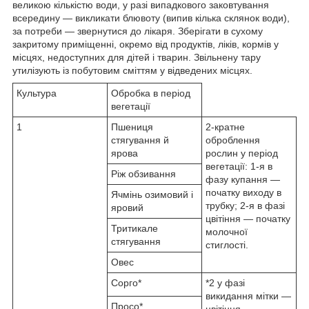
великою кількістю води, у разі випадкового заковтування
всередину — викликати блювоту (випив кілька склянок води),
за потреби — звернутися до лікаря. Зберігати в сухому
закритому приміщенні, окремо від продуктів, ліків, кормів у
місцях, недоступних для дітей і тварин. Звільнену тару
утилізують із побутовим сміттям у відведених місцях.
Культура
Обробка в період
вегетації
1
Пшениця
2-кратне
стягування й
оброблення
ярова
рослин у період
вегетації: 1-я в
Ріж обзивання
фазу купання —
початку виходу в
Ячмінь озимовий і
трубку; 2-я в фазі
яровий
цвітіння — початку
Тритикале
молочної
стягування
стиглості.
Овес
Сорго*
*2 у фазі
викидання мітки —
Просо*
цвітіння.