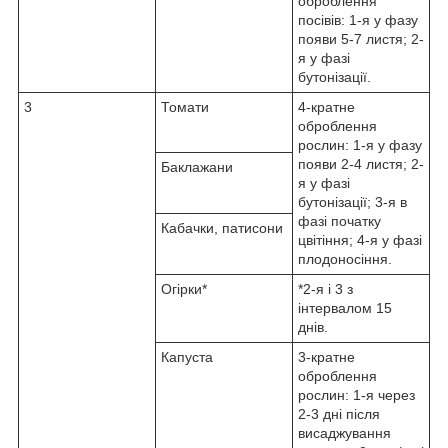
оброблення
посівів: 1-я у фазу
появи 5-7 листя; 2-
я у фазі
бутонізації.
3
Томати
4-кратне
оброблення
рослин: 1-я у фазу
появи 2-4 листя; 2-
Баклажани
я у фазі
бутонізації; 3-я в
фазі початку
Кабачки, патисони
цвітіння; 4-я у фазі
плодоносіння.
Огірки*
*2-я і 3 з
інтервалом 15
днів.
Капуста
3-кратне
оброблення
рослин: 1-я через
2-3 дні після
висаджування