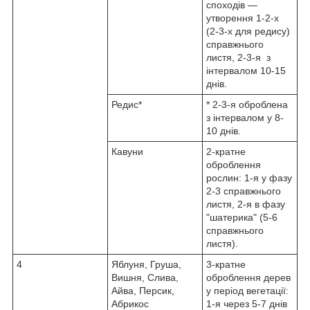
споходів —
утворення 1-2-х
(2-3-х для редису)
справжнього
листя, 2-3-я з
інтервалом 10-15
днів.
Редис*
* 2-3-я оброблена
з інтервалом у 8-
10 днів.
Кавуни
2-кратне
оброблення
рослин: 1-я у фазу
2-3 справжнього
листя, 2-я в фазу
"шатерика" (5-6
справжнього
листя).
4
Яблуня, Груша,
3-кратне
Вишня, Слива,
оброблення дерев
Айва, Персик,
у період вегетації:
Абрикос
1-я через 5-7 днів