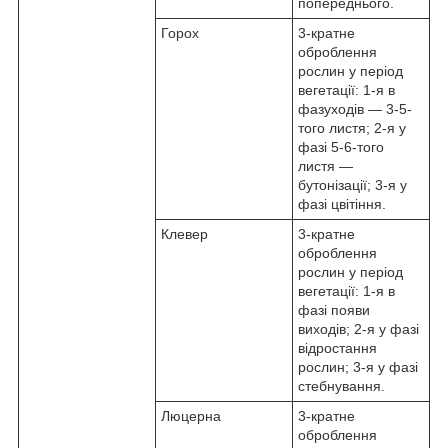
попереднього.
Горох
3-кратне
оброблення
рослин у період
вегетації: 1-я в
фазуходів — 3-5-
того листя; 2-я у
фазі 5-6-того
листя —
бутонізації; 3-я у
фазі цвітіння.
Клевер
3-кратне
оброблення
рослин у період
вегетації: 1-я в
фазі появи
виходів; 2-я у фазі
відростання
рослин; 3-я у фазі
стебнування.
Люцерна
3-кратне
оброблення