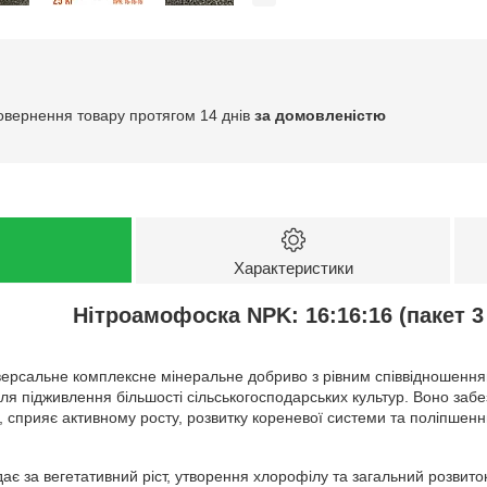
овернення товару протягом 14 днів
за домовленістю
Характеристики
Нітроамофоска NPK: 16:16:16 (пакет 3 
ерсальне комплексне мінеральне добриво з рівним співвідношення
для підживлення більшості сільськогосподарських культур. Воно за
ку, сприяє активному росту, розвитку кореневої системи та поліпшен
дає за вегетативний ріст, утворення хлорофілу та загальний розвито