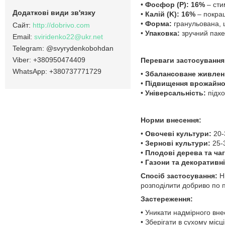
•
Фосфор (P): 16%
– сти
•
Калій (K): 16%
– покращ
•
Форма:
гранульована, 
http://dobrivo.com
•
Упаковка:
зручний пакет
sviridenko22@ukr.net
@svyrydenkobohdan
+380950474409
Переваги застосування
+380737771729
•
Збалансоване живлен
•
Підвищення врожайно
•
Універсальність:
підхо
Норми внесення:
•
Овочеві культури:
20-3
•
Зернові культури:
25-3
•
Плодові дерева та ча
•
Газони та декоративн
Спосіб застосування:
Ні
розподілити добриво по п
Застереження:
• Уникати надмірного вн
• Зберігати в сухому місц