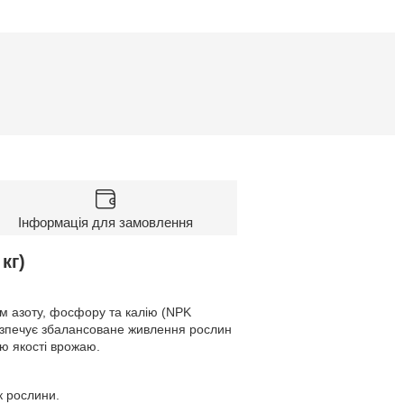
Інформація для замовлення
кг)
м азоту, фосфору та калію (NPK
безпечує збалансоване живлення рослин
ню якості врожаю.
к рослини.