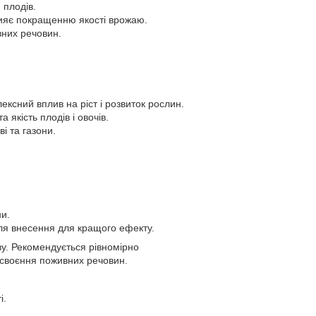
 плодів.
прияє покращенню якості врожаю.
вних речовин.
ксний вплив на ріст і розвиток рослин.
якість плодів і овочів.
і та газони.
ни.
сля внесення для кращого ефекту.
ву. Рекомендується рівномірно
асвоєння поживних речовин.
і.