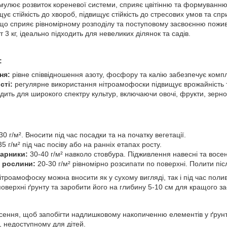
мулює розвиток кореневої системи, сприяє цвітінню та формуванню
ує стійкість до хвороб, підвищує стійкість до стресових умов та с
що сприяє рівномірному розподілу та поступовому засвоєнню пожи
 3 кг, ідеально підходить для невеликих ділянок та садів.
:
ня:
рівне співвідношення азоту, фосфору та калію забезпечує компле
сті:
регулярне використання нітроамофоски підвищує врожайність та 
дить для широкого спектру культур, включаючи овочі, фрукти, зернов
0 г/м². Вносити під час посадки та на початку вегетації.
5 г/м² під час посіву або на ранніх етапах росту.
гарники:
30-40 г/м² навколо стовбура. Підживлення навесні та восе
і рослини:
20-30 г/м² рівномірно розсипати по поверхні. Полити пі
троамофоску можна вносити як у сухому вигляді, так і під час поли
оверхні ґрунту та заробити його на глибину 5-10 см для кращого з
есення, щоб запобігти надлишковому накопиченню елементів у ґрунт
і, недоступному для дітей.