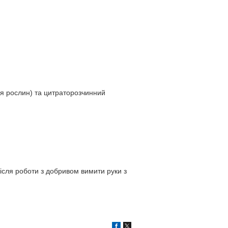
ля рослин) та цитраторозчинний
Після роботи з добривом вимити руки з