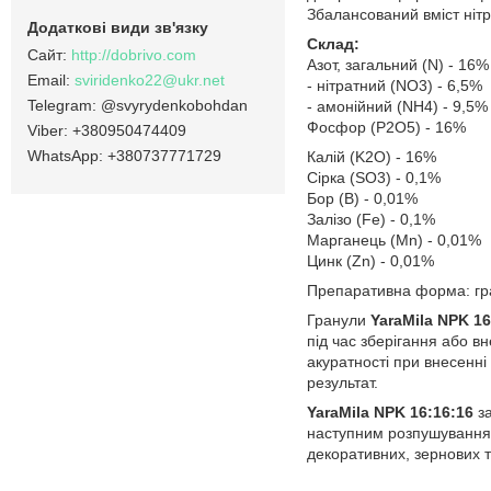
Збалансований вміст нітра
Склад:
http://dobrivo.com
Азот, загальний (N) - 16%
sviridenko22@ukr.net
- нітратний (NO3) - 6,5%
@svyrydenkobohdan
- амонійний (NH4) - 9,5%
Фосфор (P2O5) - 16%
+380950474409
+380737771729
Калiй (K2O) - 16%
Сірка (SO3) - 0,1%
Бор (В) - 0,01%
Залізо (Fe) - 0,1%
Марганець (Mn) - 0,01%
Цинк (Zn) - 0,01%
Препаративна форма: гр
Гранули
YaraMila NPK 16
під час зберігання або в
акуратності при внесенні
результат.
YaraMila NPK 16:16:16
за
наступним розпушуванням
декоративних, зернових т