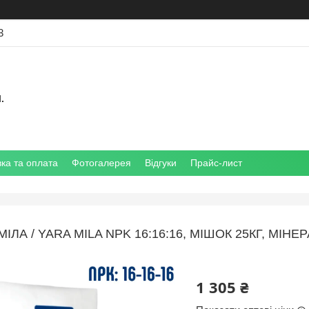
3
.
ка та оплата
Фотогалерея
Відгуки
Прайс-лист
МІЛА / YARA MILA NPK 16:16:16, МІШОК 25КГ, М
1 305 ₴