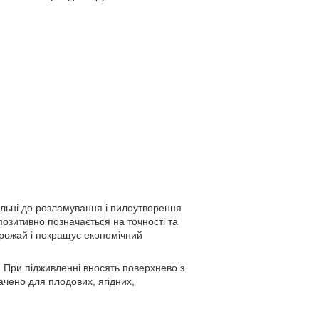
ильні до розламування і пилоутворення
позитивно позначається на точності та
 врожай і покращує економічний
. При підживленні вносять поверхнево з
чено для плодових, ягідних,