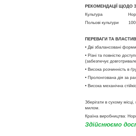
РЕКОМЕНДАЦІЇ ЩОДО 
Культура Норми та
Польові культури 100-30
ПЕРЕВАГИ ТА ВЛАСТИВ
• Дві збалансовані форми
• Різні та повністю дос
(забезпечує довготривал
• Висока розчинність в ґр
• Пролонгована дія за р
• Висока механічна стійкі
Зберігати в сухому місці
милом.
Країна виробництва: Нор
Здійснюємо дост