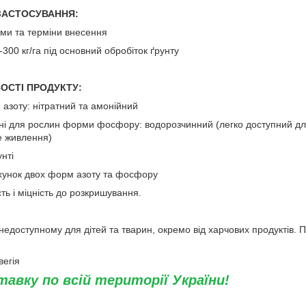
ЗАСТОСУВАННЯ:
 терміни внесення
0 кг/га під основний обробіток ґрунту
ОСТІ ПРОДУКТУ:
 азоту: нітратний та амонійний
тупні для рослин форми фосфору: водорозчинний (легко доступний д
е живлення)
унті
ахунок двох форм азоту та фосфору
сть і міцність до розкришування.
, недоступному для дітей та тварин, окремо від харчових продуктів. 
вегія
авку по всій території України!