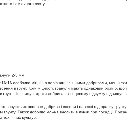
тного і аміачного азоту.
анули 2-3 мм.
:16:16
особливо міцні і, в порівнянні з іншими добривами, менш сх
несення в грунт. Крім міцності, гранули мають однаковий розмір, що 
 в грунт. Це знижує втрати добрива і в кінцевому підсумку підвищує
стосовують як основне добриво і восени і навесні під оранку ґрунту
 грунту. Також добриво можна вносити в лунки при посадці. Призна
а технічних культур.