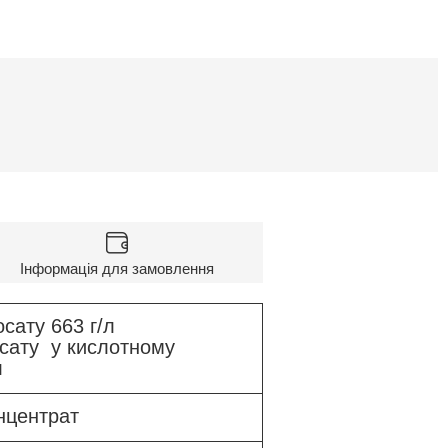
Інформація для замовлення
осату 663 г/л
осату у кислотному
л
нцентрат