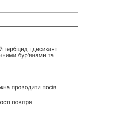
 гербіцид і десикант
ічними бур’янами та
ожна проводити посів
сті повітря