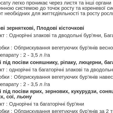
осату легко проникає через листя та інші органи
инною системою до точок росту та кореневої си
т необхідних для життєдіяльності та росту росл
і зерняткові, Плодові кісточкові
т : Однорічні злакові та дводольні бур'яни, Бага
и
обки : Обприскування вегетуючих бур’янів весно
парату : 2 - 3,5 л /га
 під посіви соняшнику, ріпаку, люцерни, баг
т : однорічні та багаторічні злакові та дводольн
обки : Обприскування вегетуючих бур’янів навес
парату : 2 - 3,5 л /га
 під посіви ярих, зернових, кукурудзи, сон
х, сої, льону
т : Однорічні та багаторічні бур'яни
обки : Обприскування вегетуючих бур’янів за 2 т