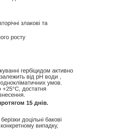
торічні злакові та
ного росту
куванні гербіцидом активно
 залежить від pH води ,
огоднокліматичних умов.
 +25°С, достатня
 внесення.
ротягом 15 днів.
берізки доцільні бакові
 конкретному випадку,