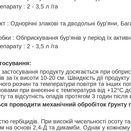
парату : 2 - 3,5 л /га
т : Однорічні злакові та дводольні бур'яни, Бага
и
обки : Обприскування бур'янів у період їх актив
парату : 2 - 3,5 л /га
тосування:
застосування продукту досягається при обприс
ів за їх висоти 10-20 см. Швидкість дії продукту
чого розчин та температури повітря та інших п
вами при внесенні є температура від +12°С до
ту та відсутність опадів протягом 3 годин після
ся проводити механічний обробіток ґрунту п
тю гербіцидів. При високій чисельності осоту та 
ом на основі 2,4-Д та дикамби. Однак у кожному