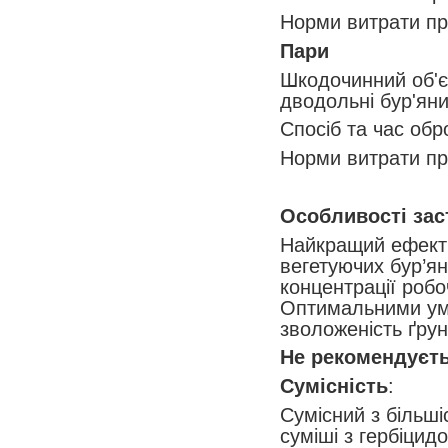
Норми витрати пре
Пари
Шкодочинний об'єк
дводольні бур'ян
Спосіб та час обр
Норми витрати пре
Особливості зас
Найкращий ефект 
вегетуючих бур’ян
концентрації робо
Оптимальними умо
зволоженість ґрун
Не рекомендуєть
Сумісність
:
Сумісний з більшіс
суміші з гербіцид