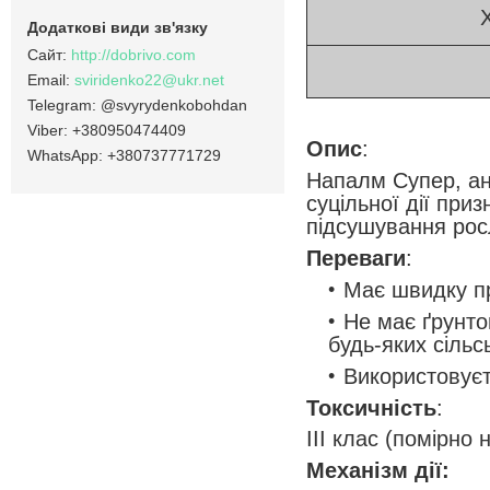
Х
http://dobrivo.com
sviridenko22@ukr.net
@svyrydenkobohdan
+380950474409
Опис
:
+380737771729
Напалм Супер, ан
суцільної дії при
підсушування рос
Переваги
:
Має швидку п
Не має ґрунто
будь-яких сільс
Використовуєт
Токсичність
:
ІІІ клас (помірно
Механізм дії: