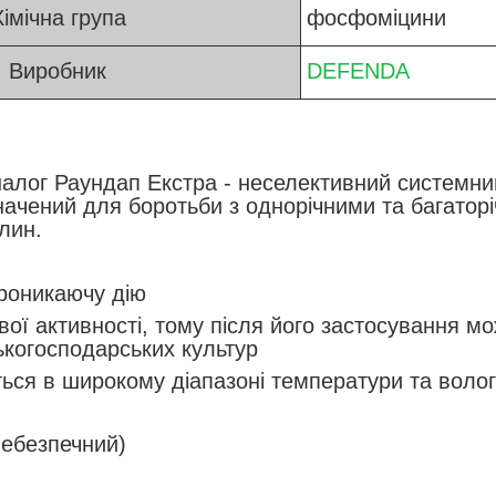
імічна група
фосфоміцини
Виробник
DEFENDA
алог Раундап Екстра - неселективний системний
значений для боротьби з однорічними та багатор
лин.
роникаючу дію
вої активності, тому після його застосування м
ькогосподарських культур
ься в широкому діапазоні температури та волого
 небезпечний)