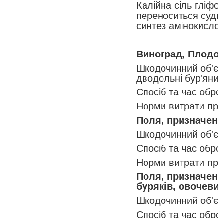
Калійна сіль гліф
переноситься суд
синтез амінокисло
Виноград, Плодов
Шкодочинний об'єк
дводольні бур'ян
Спосіб та час обр
Норми витрати пре
Поля, призначені
Шкодочинний об'єк
Спосіб та час обр
Норми витрати пре
Поля, призначені
буряків, овочеви
Шкодочинний об'єк
Спосіб та час обр