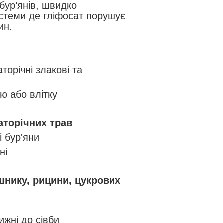
 бур’янів, швидко
стеми де гліфосат порушує
ин.
торічні злакові та
ю або влітку
аторічних трав
і бур'яни
ні
яшнику, рицини, цукрових
ижні до сівби