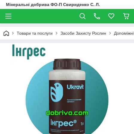
Мінеральні добрива ФО-П Свириденко С. Л.
Товари та послуги
Засоби Захисту Рослин
Допоміжн