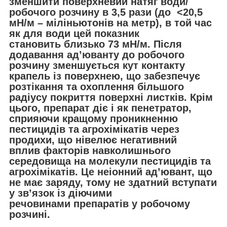
зменшити поверхневий натяг води/
робочого розчину в 3,5 рази (до <20,5
мН/м – міліньютонів на метр), в той час
як для води цей показник
становить близько 73 мН/м. Після
додавання ад’юванту до робочого
розчину зменшується кут контакту
крапель із поверхнею, що забезпечує
розтікання та охоплення більшого
радіусу покриття поверхні листків. Крім
цього, препарат діє і як пенетратор,
сприяючи кращому проникненню
пестицидів та агрохімікатів через
продихи, що нівелює негативний
вплив факторів навколишнього
середовища на молекули пестицидів та
агрохімікатів. Це неіонний ад’ювант, що
не має заряду, тому не здатний вступати
у зв’язок із діючими
речовинами препаратів у робочому
розчині.