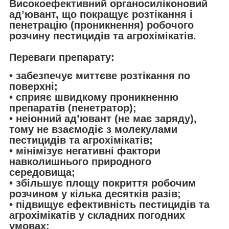
Високоефективний органосиліконовий
ад’ювант, що покращує розтікання і
пенетрацію (проникнення) робочого
розчину пестицидів та агрохімікатів.
Переваги препарату:
• забезпечує миттєве розтікання по
поверхні;
• сприяє швидкому проникненню
препаратів (пенетратор);
• неіонний ад’ювант (не має заряду),
тому не взаємодіє з молекулами
пестицидів та агрохімікатів;
• мінімізує негативні фактори
навколишнього природного
середовища;
• збільшує площу покриття робочим
розчином у кілька десятків разів;
• підвищує ефективність пестицидів та
агрохімікатів у складних погодних
умовах;