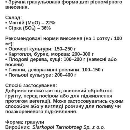
• Зручна гранульована форма для рівномірного
внесення.
Склад:
• Магній (MgO) – 22%
• Сірка (SO₃) – 36%
Рекомендовані норми внесення (на 1 сотку / 100
м²):
•
Овочеві культури:
150–250 г
•
Картопля, буряк, морква:
200–300 г
•
Плодові дерева, кущі:
100–200 г (навесні або
восени)
•
Газони, декоративні рослини:
100–150 г
•
Польові культури:
200–400 г
Спосіб застосування:
Добриво вноситься під основний обробіток
ґрунту, перед посівом або для підживлення
протягом вегетації. Може застосовуватись сухим
способом або у вигляді розчину для поливу чи
позакореневого підживлення.
Форма:
гранули
Виробник:
Siarkopol Tarnobrzeg Sp. z o.o.