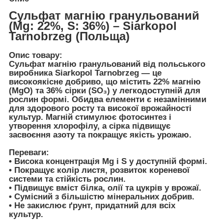
Сульфат магнію гранульований
(Mg: 22%, S: 36%) – Siarkopol
Tarnobrzeg (Польща)
Опис товару:
Сульфат магнію гранульований від
польського
виробника Siarkopol Tarnobrzeg
— це
високоякісне добриво, що містить 22% магнію
(MgO) та 36% сірки (SO₃) у легкодоступній для
рослин формі. Обидва елементи є незамінними
для здорового росту та високої врожайності
культур. Магній стимулює фотосинтез і
утворення хлорофілу, а сірка підвищує
засвоєння азоту та покращує якість урожаю.
Переваги:
• Висока концентрація Mg і S у доступній формі.
• Покращує колір листя, розвиток кореневої
системи та стійкість рослин.
• Підвищує вміст білка, олії та цукрів у врожаї.
• Сумісний з більшістю мінеральних добрив.
• Не закислює ґрунт, придатний для всіх
культур.