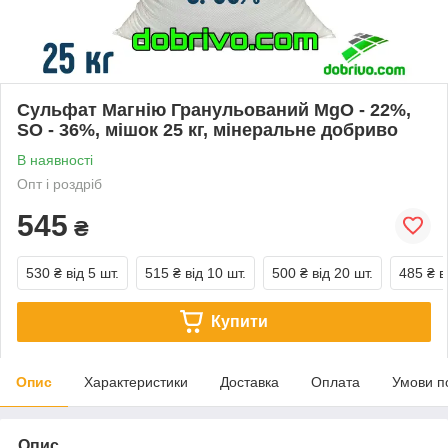
Сульфат Магнію Гранульований MgO - 22%,
SO - 36%, мішок 25 кг, мінеральне добриво
В наявності
Опт і роздріб
545
₴
530 ₴
від 5 шт.
515 ₴
від 10 шт.
500 ₴
від 20 шт.
485 ₴
в
Купити
Опис
Характеристики
Доставка
Оплата
Умови п
Опис