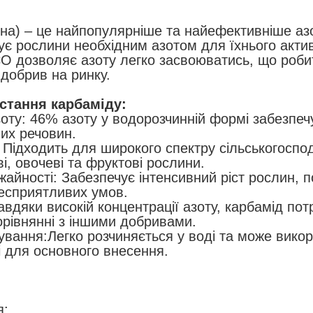
ина) – це найпопулярніше та найефективніше аз
чує рослини необхідним азотом для їхнього актив
 дозволяє азоту легко засвоюватись, що роби
добрив на ринку.
стання карбаміду:
зоту: 46% азоту у водорозчинній формі забезпе
их речовин.
: Підходить для широкого спектру сільськогоспо
, овочеві та фруктові рослини.
айності: Забезпечує інтенсивний ріст рослин, п
есприятливих умов.
Завдяки високій концентрації азоту, карбамід по
орівнянні з іншими добривами.
ування:Легко розчиняється у воді та може вико
і для основного внесення.
я: