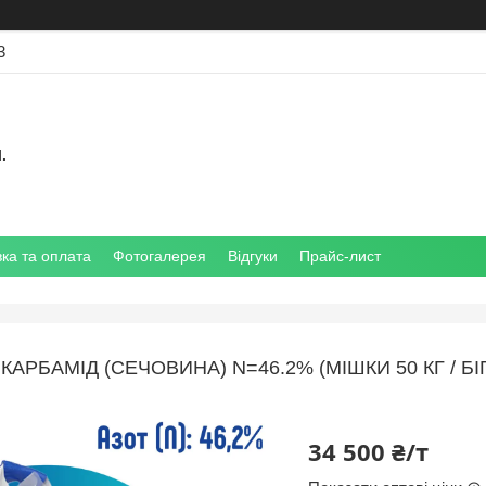
3
.
ка та оплата
Фотогалерея
Відгуки
Прайс-лист
КАРБАМІД (СЕЧОВИНА) N=46.2% (МІШКИ 50 КГ / Б
34 500 ₴/т