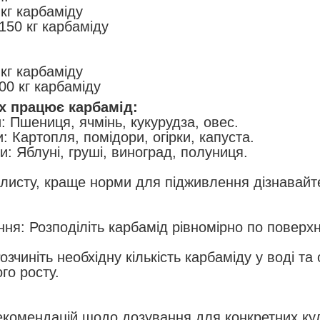
 кг карбаміду
150 кг карбаміду
 кг карбаміду
00 кг карбаміду
их працює карбамід:
и: Пшениця, ячмінь, кукурудза, овес.
и: Картопля, помідори, огірки, капуста.
ри: Яблуні, груші, виноград, полуниця.
 листу, краще норми для підживлення дізнавай
ня: Розподіліть карбамід рівномірно по поверхн
озчиніть необхідну кількість карбаміду у воді т
го росту.
екомендацій щодо дозування для конкретних кул