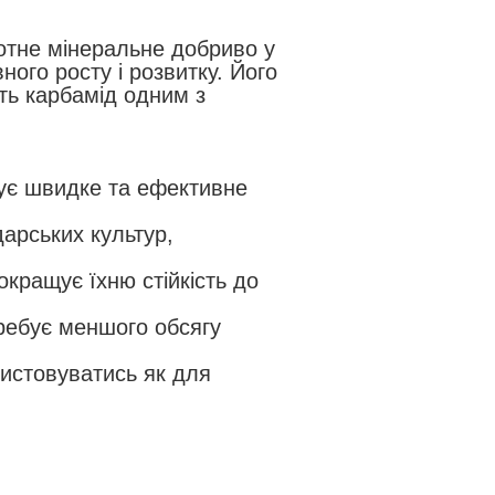
отне мінеральне добриво у
ного росту і розвитку. Його
ть карбамід одним з
чує швидке та ефективне
дарських культур,
окращує їхню стійкість до
требує меншого обсягу
ристовуватись як для