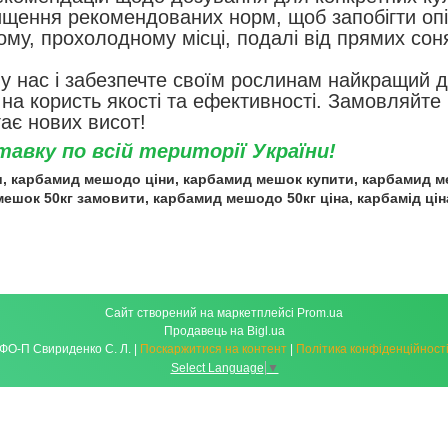
ищення рекомендованих норм, щоб запобігти оп
хому, прохолодному місці, подалі від прямих сон
 у нас і забезпечте своїм рослинам найкращий д
р на користь якості та ефективності. Замовляйте 
ає нових висот!
авку по всій території України!
и,
карбамид
мешо
до ціни,
карбамид
мешо
к купити,
карбамид
м
мешо
к 50кг замовити,
карбамид
мешо
до 50кг ціна, карбамід ці
Сайт створений на маркетплейсі
Prom.ua
Продавець на Bigl.ua
ФО-П Свириденко С. Л. |
Поскаржитися на контент
|
Політика конфіденційност
Select Language
▼