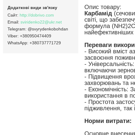
Опис товару:
Карбамід
(сечов
http://dobrivo.com
світі, що забезпе
sviridenko22@ukr.net
формула (NH2)2CO
@svyrydenkobohdan
найефективніших 
+380950474409
+380737771729
Переваги викори
- Високий вміст а
засвоєння поживн
- Універсальність
включаючи зернові
- Підвищення врож
захворювань та н
- Економічність: 
використання в п
- Простота застос
підживлення, так 
Норми витрати:
Основне внесенн