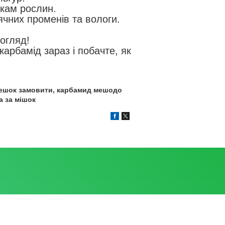
ікам рослин.
ячних променів та вологи.
огляд!
карбамід зараз і побачте, як
ешо
к замовити,
карбамид
мешо
до
на за мішок
і