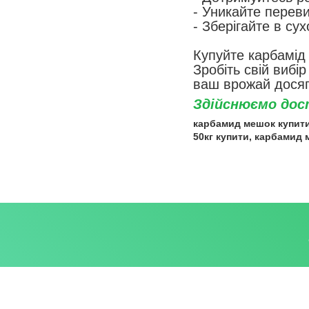
- Уникайте перев
- Зберігайте в су
Купуйте карбамід
Зробіть свій вибі
ваш врожай досяг
Здійснюємо дост
карбамид
мешо
к купит
50кг купити,
карбамид