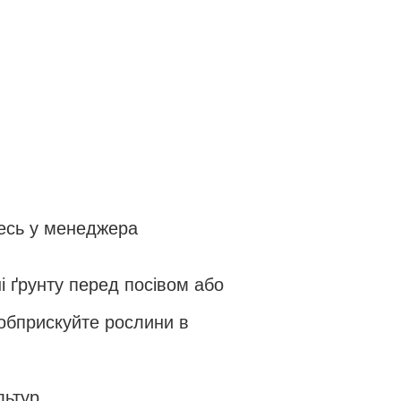
тесь у менеджера
і ґрунту перед посівом або
а обприскуйте рослини в
ьтур.