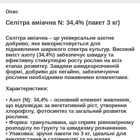
Опис
Селітра аміачна N: 34,4% (пакет 3 кг)
Селітра аміачна – це універсальне азотне
добриво, яке використовується для
підживлення широкого спектра культур. Високий
вміст азоту (34,4%) забезпечує швидку та
ефективну стимуляцію росту рослин на всіх
етапах розвитку. Завдяки швидкорозчинній
формі, добриво діє негайно, забезпечуючи
рослини необхідними поживними елементами.
Характеристики:
•
Азот (N): 34,4%
– основний елемент живлення,
що відповідає за вегетативний ріст, утворення
хлорофілу, фотосинтез та загальний розвиток
рослини.
• Форма: гранульована, що сприяє рівномірному
розподілу по ґрунту та швидкому розчиненню.
• Упаковка: зручні пакети по 3 кг, ідеальні для
використання в садівництві та на малих