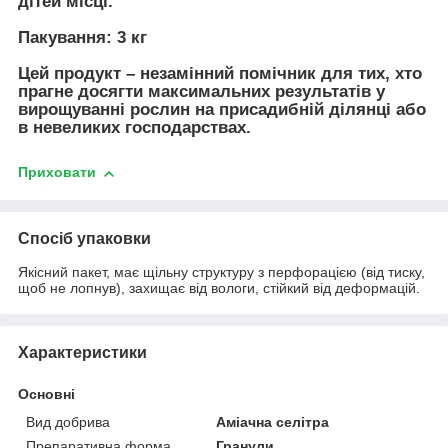
дітей місці.
Пакування:
3 кг
Цей продукт – незамінний помічник для тих, хто
прагне досягти максимальних результатів у
вирощуванні рослин на присадибній ділянці або
в невеликих господарствах.
Приховати
Спосіб упаковки
Якісний пакет, має щільну структуру з перфорацією (від тиску,
щоб не лопнув), захищає від вологи, стійкий від деформацій.
Характеристики
Основні
Вид добрива
Аміачна селітра
Препаративна форма
Гранули