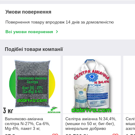
Умови повернення
Повернення товару впродовж 14 днів за домовленістю
Всі умови повернення
Подібні товари компанії
Вапняково-аміачна
Селітра аміачна N:34,4%,
Селі
селітра N-27%, Ca-6%,
(мешки по 50 кг, биг-бег),
мішо
Mg-4%, пакет 3 кг,
мінеральне добриво
азот
мінеральне добриво