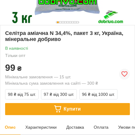
Селітра аміачна N 34,4%, пакет 3 кг, Україна,
мінеральне добриво
В наявності
Тільки опт
99
₴
Мінімальне замовлення — 15 шт.
Мінімальна сума замовлення на сайті — 300 ₴
98 ₴
від 75 шт.
97 ₴
від 300 шт.
96 ₴
від 1000 шт.
Купити
Опис
Характеристики
Доставка
Оплата
Умови п