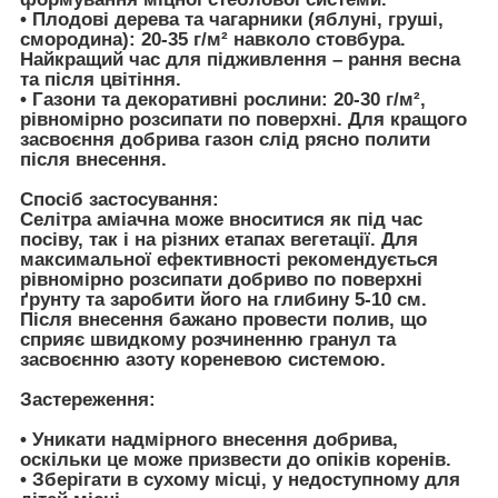
•
Плодові дерева та чагарники (яблуні, груші,
смородина):
20-35 г/м² навколо стовбура.
Найкращий час для підживлення – рання весна
та після цвітіння.
•
Газони та декоративні рослини:
20-30 г/м²,
рівномірно розсипати по поверхні. Для кращого
засвоєння добрива газон слід рясно полити
після внесення.
Спосіб застосування:
Селітра аміачна може вноситися як під час
посіву, так і на різних етапах вегетації. Для
максимальної ефективності рекомендується
рівномірно розсипати добриво по поверхні
ґрунту та заробити його на глибину 5-10 см.
Після внесення бажано провести полив, що
сприяє швидкому розчиненню гранул та
засвоєнню азоту кореневою системою.
Застереження:
• Уникати надмірного внесення добрива,
оскільки це може призвести до опіків коренів.
• Зберігати в сухому місці, у недоступному для