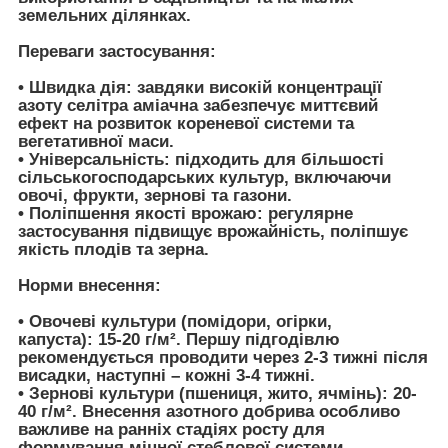
земельних ділянках.
Переваги застосування:
•
Швидка дія:
завдяки високій концентрації
азоту селітра аміачна забезпечує миттєвий
ефект на розвиток кореневої системи та
вегетативної маси.
•
Універсальність:
підходить для більшості
сільськогосподарських культур, включаючи
овочі, фрукти, зернові та газони.
•
Поліпшення якості врожаю:
регулярне
застосування підвищує врожайність, поліпшує
якість плодів та зерна.
Норми внесення:
•
Овочеві культури (помідори, огірки,
капуста):
15-20 г/м². Першу підгодівлю
рекомендується проводити через 2-3 тижні після
висадки, наступні – кожні 3-4 тижні.
•
Зернові культури (пшениця, жито, ячмінь):
20-
40 г/м². Внесення азотного добрива особливо
важливе на ранніх стадіях росту для
формування міцної стеблової системи.