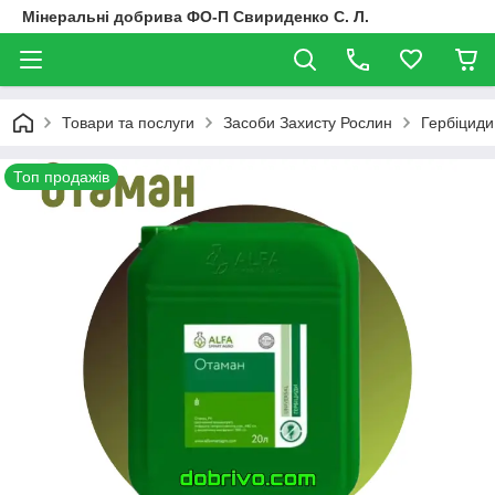
Мінеральні добрива ФО-П Свириденко С. Л.
Товари та послуги
Засоби Захисту Рослин
Гербіциди
Топ продажів