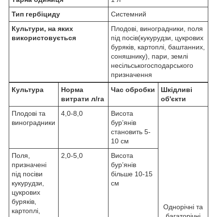
Тип гербіциду
Системний
Культури, на яких
Плодові, виноградники, поля
використовується
під посів(кукурудзи, цукрових
буряків, картоплі, баштанних,
соняшнику), пари, землі
несільськогосподарського
призначення
Культура
Норма
Час обробки
Шкідливі
витрати л/га
об'єкти
Плодові та
4,0-8,0
Висота
виноградники
бур’янів
становить 5-
10 см
Поля,
2,0-5,0
Висота
призначені
бур’янів
під посіви
більше 10-15
кукурудзи,
см
цукрових
буряків,
Однорічні та
картоплі,
багаторічні