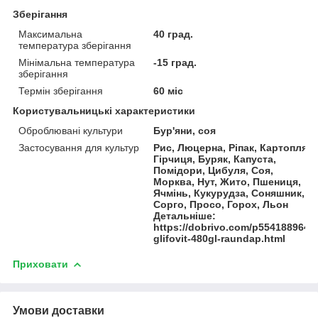
Зберігання
Максимальна
40 град.
температура зберігання
Мінімальна температура
-15 град.
зберігання
Термін зберігання
60 міс
Користувальницькі характеристики
Оброблювані культури
Бур'яни, соя
Застосування для культур
Рис, Люцерна, Ріпак, Картопля,
Гірчиця, Буряк, Капуста,
Помідори, Цибуля, Соя,
Морква, Нут, Жито, Пшениця,
Ячмінь, Кукурудза, Соняшник,
Сорго, Просо, Горох, Льон
Детальніше:
https://dobrivo.com/p554188964-
glifovit-480gl-raundap.html
Приховати
Умови доставки