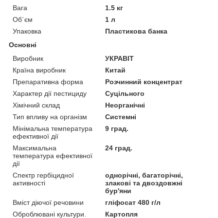
Вага
1.5 кг
Об`єм
1 л
Упаковка
Пластикова банка
Основні
Виробник
УКРАВІТ
Країна виробник
Китай
Препаративна форма
Розчинний концентрат
Характер дії пестициду
Суцільного
Хімічний склад
Неорганічні
Тип впливу на організм
Системні
Мінімальна температура
9 град.
ефективної дії
Максимальна
24 град.
температура ефективної
дії
Спектр гербіцидної
однорічні, багаторічні,
активності
злакові та двоздовжні
бур'яни
Вміст діючої речовини
гліфосат 480 г/л
Оброблювані культури.
Картопля