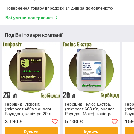
Повернення товару впродовж 14 днів за домовленістю
Всі умови повернення
Подібні товари компанії
Гербіцид Гліфовіт,
Гербіцид Геліос Екстра,
Герб
(гліфосат 480г/л аналог
(гліфосат 663 г/л, аналог
(глі
Раундап), каністра 20 л
Раундап Макс), каністра
Раун
20 л
3 190
5 100
159
₴
₴
Купити
Купити