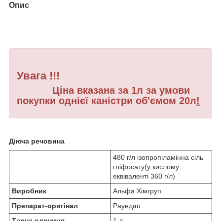
Опис
Увага !!!
Ціна вказана за 1л за умови
покупки однієї каністри об'ємом 20л
!
Діюча речовина
480 г/л ізопропіламінна сіль
гліфосату(у кислому
еквіваленті 360 г/л)
Виробник
Альфа Хімгруп
Препарат-оригінал
Раундап
Тарна одиниця
1 л