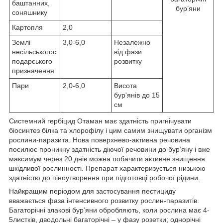
баштанних,
бур’яни
соняшнику
Картопля
2,0
Землі
3,0-6,0
Незалежно
несільськогос
від фази
подарського
розвитку
призначення
Пари
2,0-6,0
Висота
бур'янів до 15
см
Системний гербіцид Отаман має здатність пригнічувати
біосинтез білка та хлорофілу і цим самим знищувати організм
рослини-паразита. Нова поверхнево-активна речовина
посилює проникну здатність діючої речовини до бур’яну і вже
максимум через 20 днів можна побачити активне знищення
шкідливої рослинності. Препарат характеризується низькою
здатністю до піноутворення при підготовці робочої рідини.
Найкращим періодом для застосування пестициду
вважається фаза інтенсивного розвитку рослин-паразитів.
Багаторічні злакові бур’яни обробляють, коли рослина має 4-
5листків, дводольні багаторічні – у фазу розетки; однорічні