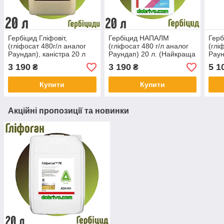
Гербіцид Гліфовіт,
Гербіцид НАПАЛМ
Герб
(гліфосат 480г/л аналог
(гліфосат 480 г/л аналог
(глі
Раундап), каністра 20 л
Раундап) 20 л. (Найкраща
Раун
ціна купити)
20 л
3 190
3 190
5 1
₴
₴
Купити
Купити
Акційні пропозиції та новинки