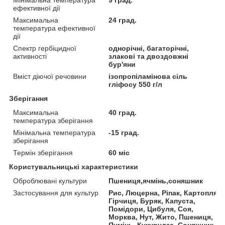
ефективної дії
Максимальна
24 град.
температура ефективної
дії
Спектр гербіцидної
однорічні, багаторічні,
активності
злакові та двоздовжні
бур'яни
Вміст діючої речовини
ізопропіламінова сіль
гліфосу 550 г/л
Зберігання
Максимальна
40 град.
температура зберігання
Мінімальна температура
-15 град.
зберігання
Термін зберігання
60 міс
Користувальницькі характеристики
Оброблювані культури
Пшениця,ячмінь,соняшник
Застосування для культур
Рис, Люцерна, Ріпак, Картопля,
Гірчиця, Буряк, Капуста,
Помідори, Цибуля, Соя,
Морква, Нут, Жито, Пшениця,
Ячмінь, Кукурудза, Соняшник,