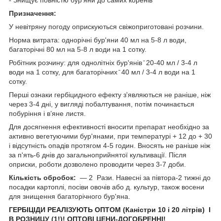
Призначення:
У невітряну погоду оприскуються свіжоприготовані розчини.
Норма витрата: однорічні бур'яни 40 мл на 5-8 л води,
багаторічні 80 мл на 5-8 л води на 1 сотку.
Робітник розчину: для однолітніх бур'янів ̄ 20-40 мл / 3-4 л
води на 1 сотку, для багаторічних ̄ 40 мл / 3-4 л води на 1
сотку.
Перші ознаки гербіцидного ефекту з'являються не раніше, ніж
через 3-4 дні, у вигляді побалтування, потім починається
побуріння і в’яне листя.
Для досягнення ефективності вносити препарат необхідно за
активно вегетуючими бур'янами, при температурі + 12 до + 30
і відсутність опадів протягом 4-5 годин. Вносять не раніше ніж
за п'ять-6 днів до загальноприйнятої культивації. Після
оприски, роботи дозволено проводити через 3-7 доби.
Кількість обробок:
― 2 Рази. Навесні за півтора-2 тижні до
посадки картоплі, посіви овочів або д. культур, також восени
для знищення багаторічного бур'яна.
ГЕРБІЦІДИ РЕАЛІЗУЮТЬ ОПТОМ (Каністри 10 і 20 літрів) І
В РОЗНИЦУ (1!)! ОПТОВІ ЦЕНИ-ДОГОБРЕННІ!