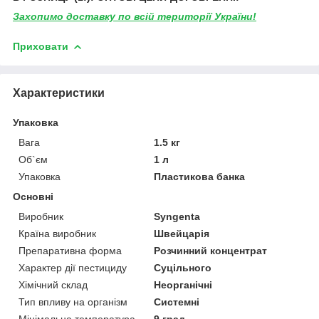
Захопимо доставку по всій території України!
Приховати
Характеристики
Упаковка
Вага
1.5 кг
Об`єм
1 л
Упаковка
Пластикова банка
Основні
Виробник
Syngenta
Країна виробник
Швейцарія
Препаративна форма
Розчинний концентрат
Характер дії пестициду
Суцільного
Хімічний склад
Неорганічні
Тип впливу на організм
Системні
Мінімальна температура
9 град.