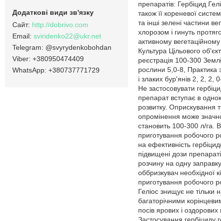
препаратів: Гербіцид Гел
також її кореневої систе
та інші зелені частини ве
http://dobrivo.com
хлорозом і гинуть протяг
sviridenko22@ukr.net
активному вегетаційному 
@svyrydenkobohdan
Культура Цільового об'єк
+380950474409
реєстрація 100-300 Землі
рослини 5,0-8, Практика 
+380737771729
і злаких бур'янів 2, 2, 2,
Не застосовувати гербіци
препарат вступає в однок
розвитку. Оприскування т
опромінення може значно
становить 100-300 л/га.
приготування робочого ро
на ефективність гербіцид
підвищені дози препарат
розчину на одну заправку
оббризкувач необхідної к
приготування робочого ро
Геліос знищує не тільки 
багаторічними корінцевим
посів ярових і оздорових 
Застосування гербіциду г