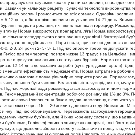
іос придушує синтезу амінокислот у клітинах рослин, внаслідок чог
ми. Завдяки унікальному рецепту і сучасній технології виробництва 
гетаційних рослин і розноситься по всіх органах. Однорічні рослини 
ом 5-12 днів, а багаторічні рослини гинуть через 14-21 день. Вниман
бур’яні і не діє на рослини, які піднялися після гербіциду. Рекомен
ту впливу Норма використовує препарати, л/га Норма використовує 
 не сільськогосподарського призначення однолітні і багаторічні бур'
застосування подібних ліків: Пари і поля, призначені для посів ясн
 0-0-0, 2-8, 2-І роки і 2- 3- 3- 1. Під час оприски треба не допускати г
д Геліос при температурі повітря нижче 13 градусів за Цельсієм і ви
ратне оприкуванням активно вегетуючих бур’янів. Норма витрата зал
риває 12-14 днів до механічних робіт (культури, диски, орали). Дощ
 зменшити ефективність медикаментів. Норма витрати на робочий ро
 Важливою умовою є повне рівномірне покриття рослин. Порядок гот
зчину повинна бути чистою. Велика кількість чужорідних тіл, мулу а
и. Під час жорсткої води рекомендується застосовувати нижчі норми
ів. Рекомендований концентрація робочого розчину від 1% до 3%. 
 розпилювача і заповнення баком водою наполовину, після чого увім
ількості ліків і через 15 — 20 хвилин доповнити воду. Внимание! Міш
зчину і під час оббризкування. Переважність застосування гербіцид
надземну частину бур'янів, але й їхню кореневу систему, що надзвич
и бур'янами; Геліос ефективно знищує як однорічні, так і багаторіч
культур, що дозволяє зберегти вологу і забезпечити появу гладких і 
еліос істотно зменшує закупорення полів і зводить до мінімуму кільк