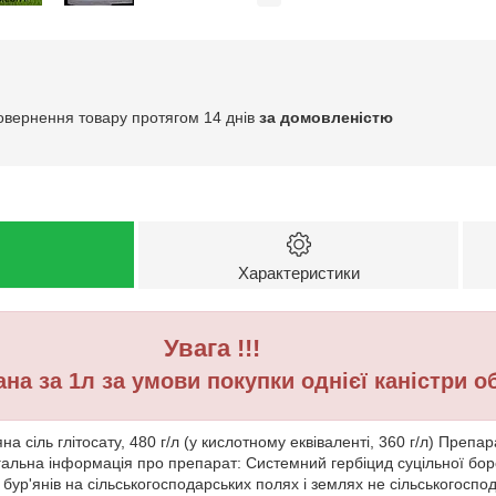
овернення товару протягом 14 днів
за домовленістю
Характеристики
га !!!
за 1л за умови покупки однієї каністри о
яна сіль глітосату, 480 г/л (у кислотному еквіваленті, 360 г/л) Пре
агальна інформація про препарат: Системний гербіцид суцільної бо
х бур'янів на сільськогосподарських полях і землях не сільськогоспо