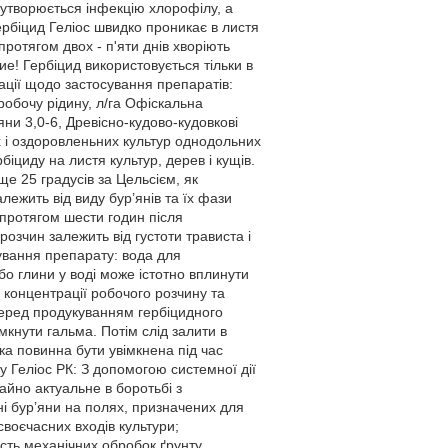
о утворюється інфекцію хлорофілу, а
гербіцид Геліос швидко проникає в листя
протягом двох - п'яти днів хворіють
ие! Гербіцид використовується тільки в
дації щодо застосування препаратів:
робочу рідину, л/га Офіскальна
яни 3,0-6, Древісно-кудово-кудовкові
их і оздоровленьних культур однодольних
ербіциду на листя культур, дерев і кущів.
ще 25 градусів за Цельсієм, як
ежить від виду бур’янів та їх фази
 протягом шести годин після
зчин залежить від густоти трависта і
ування препарату: вода для
бо глини у воді може істотно вплинути
 концентрації робочого розчину та
Перед продукуванням гербіцидного
кнути гальма. Потім слід залити в
ка повинна бути увімкнена під час
у Геліос РК: З допомогою системної дії
айно актуальне в боротьбі з
ні бур’яни на полях, призначених для
своєчасних входів культури;
ість механічних обробок ґрунту.