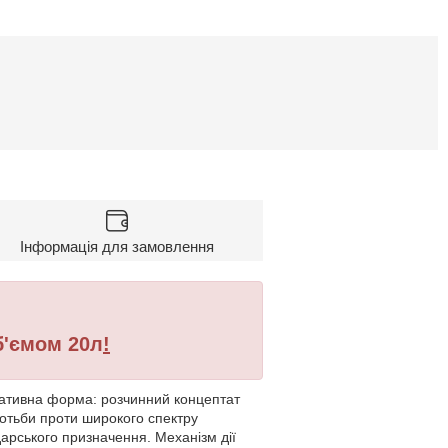
Інформація для замовлення
б'ємом 20л
!
паративна форма: розчинний концептат
ротьби проти широкого спектру
дарського призначення. Механізм дії