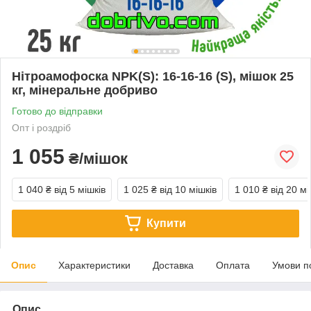
Нітроамофоска NPK(S): 16-16-16 (S), мішок 25
кг, мінеральне добриво
Готово до відправки
Опт і роздріб
1 055
₴/мішок
1 040 ₴
від 5 мішків
1 025 ₴
від 10 мішків
1 010 ₴
від 20 мі
Купити
Опис
Характеристики
Доставка
Оплата
Умови п
Опис