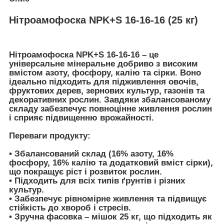
Нітроамофоска NPK+S 16-16-16 (25 кг)
Нітроамофоска NPK+S 16-16-16 – це
універсальне мінеральне добриво з високим
вмістом азоту, фосфору, калію та сірки. Воно
ідеально підходить для підживлення овочів,
фруктових дерев, зернових культур, газонів та
декоративних рослин. Завдяки збалансованому
складу забезпечує повноцінне живлення рослин
і сприяє підвищенню врожайності.
Переваги продукту:
• Збалансований склад (16% азоту, 16%
фосфору, 16% калію та додатковий вміст сірки),
що покращує ріст і розвиток рослин.
• Підходить для всіх типів ґрунтів і різних
культур.
• Забезпечує рівномірне живлення та підвищує
стійкість до хвороб і стресів.
• Зручна фасовка – мішок 25 кг, що підходить як