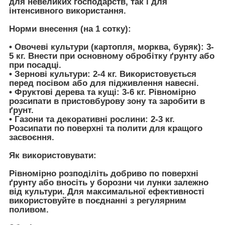
для невеликих господарств, так і для
інтенсивного використання.
Норми внесення (на 1 сотку):
•
Овочеві культури (картопля, морква, буряк):
3-
5 кг. Внести при основному обробітку ґрунту або
при посадці.
•
Зернові культури:
2-4 кг. Використовується
перед посівом або для підживлення навесні.
•
Фруктові дерева та кущі:
3-6 кг. Рівномірно
розсипати в пристовбурову зону та заробити в
ґрунт.
•
Газони та декоративні рослини:
2-3 кг.
Розсипати по поверхні та полити для кращого
засвоєння.
Як використовувати:
Рівномірно розподіліть добриво по поверхні
ґрунту або вносіть у борозни чи лунки залежно
від культури. Для максимальної ефективності
використовуйте в поєднанні з регулярним
поливом.