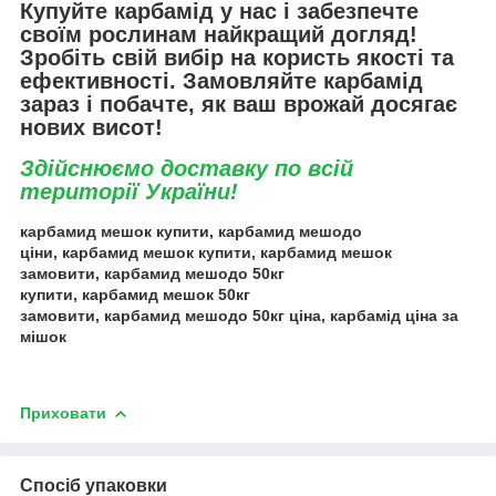
Купуйте карбамід у нас і забезпечте
своїм рослинам найкращий догляд!
Зробіть свій вибір на користь якості та
ефективності. Замовляйте карбамід
зараз і побачте, як ваш врожай досягає
нових висот!
Здійснюємо доставку по всій
території України!
карбамид
мешо
к купити,
карбамид
мешо
до
ціни,
карбамид
мешо
к купити,
карбамид
мешо
к
замовити,
карбамид
мешо
до 50кг
купити,
карбамид
мешо
к 50кг
замовити,
карбамид
мешо
до 50кг ціна, карбамід ціна за
мішок
Приховати
Спосіб упаковки