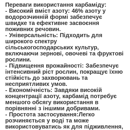
Переваги використання карбаміду:
- Високий вміст азоту: 46% азоту у
водорозчинній формі забезпечує
швидке та ефективне засвоєння
поживних речовин.
- Універсальність: Підходить для
широкого спектру
сільськогосподарських культур,
включаючи зернові, овочеві та фруктові
рослини.
- Підвищення врожайності: Забезпечує
інтенсивний ріст рослин, покращує їхню
стійкість до захворювань та
несприятливих умов.
- Економічність: Завдяки високій
концентрації азоту, карбамід потребує
меншого обсягу використання в
порівнянні з іншими добривами.
- Простота застосування:Легко
розчиняється у воді та може
використовуватись як для підживлення,