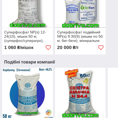
Суперфосфат NP(s) 12-
Суперфосфат подвійний
24(10), мішок 50 кг,
NP(s) 9:30(9) (мішки по 50
(суперфос/суперагро),
кг, биг-беги), мінеральне
мінеральне добриво
добриво
1 060
20 000
₴/мішок
₴/т
Подібні товари компанії