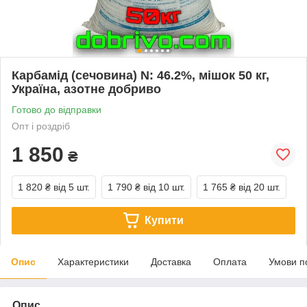
Карбамід (сечовина) N: 46.2%, мішок 50 кг,
Україна, азотне добриво
Готово до відправки
Опт і роздріб
1 850
₴
1 820 ₴
від 5 шт.
1 790 ₴
від 10 шт.
1 765 ₴
від 20 шт.
Купити
Опис
Характеристики
Доставка
Оплата
Умови п
Опис