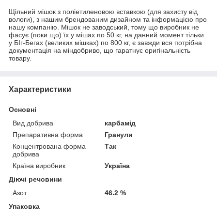
Щільний мішок з поліетиленовою вставкою (для захисту від
вологи), з нашим брендованим дизайном та інформацією про
нашу компанію. Мішок не заводський, тому що виробник не
фасує (поки що) їх у мішах по 50 кг, на данний момент тільки
у БІг-Бегах (великих мішках) по 800 кг, є завжди вся потрібна
документація на міндобриво, що гаратнує оригінальність
товару.
Характеристики
Основні
Вид добрива
карбамід
Препаративна форма
Гранули
Концентрована форма
Так
добрива
Країна виробник
Україна
Діючі речовини
Азот
46.2 %
Упаковка