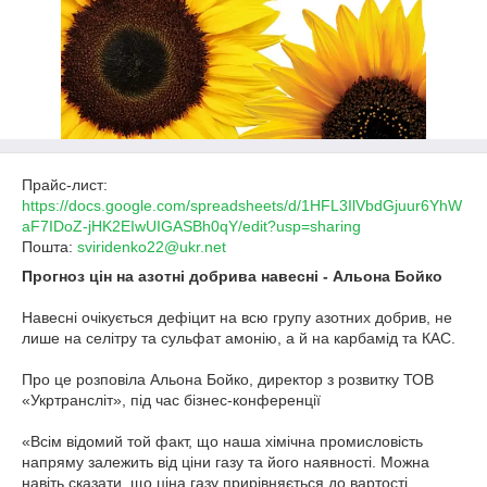
Прайс-лист:
https://docs.google.com/spreadsheets/d/1HFL3IlVbdGjuur6YhW
aF7IDoZ-jHK2EIwUIGASBh0qY/edit?usp=sharing
Пошта:
sviridenko22@ukr.net
Прогноз цін на азотні добрива навесні - Альона Бойко
Навесні очікується дефіцит на всю групу азотних добрив, не
лише на селітру та сульфат амонію, а й на карбамід та КАС.
Про це розповіла Альона Бойко, директор з розвитку ТОВ
«Укртрансліт», під час бізнес-конференції
«Всім відомий той факт, що наша хімічна промисловість
напряму залежить від ціни газу та його наявності. Можна
навіть сказати, що ціна газу прирівняється до вартості