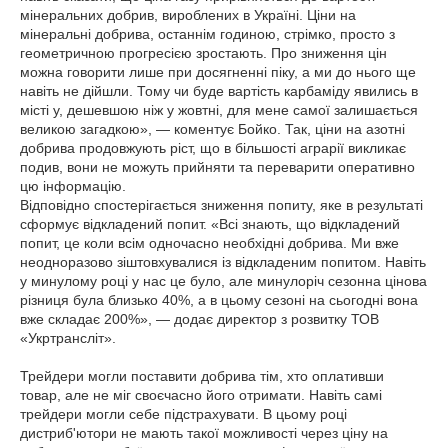
мінеральних добрив, вироблених в Україні. Ціни на
мінеральні добрива, останнім годиною, стрімко, просто з
геометричною прогресією зростають. Про зниження цін
можна говорити лише при досягненні піку, а ми до нього ще
навіть не дійшли. Тому чи буде вартість карбаміду явились в
місті у, дешевшою ніж у жовтні, для мене самої залишається
великою загадкою», — коментує Бойко. Так, ціни на азотні
добрива продовжують ріст, що в більшості аграрії викликає
подив, вони не можуть прийняти та переварити оперативно
цю інформацію.
Відповідно спостерігається зниження попиту, яке в результаті
сформує відкладений попит. «Всі знають, що відкладений
попит, це коли всім одночасно необхідні добрива. Ми вже
неодноразово зіштовхувалися із відкладеним попитом. Навіть
у минулому році у нас це було, але минулоріч сезонна цінова
різниця була близько 40%, а в цьому сезоні на сьогодні вона
вже складає 200%», — додає директор з розвитку ТОВ
«Укртрансліт».
Трейдери могли поставити добрива тім, хто оплативши
товар, але не міг своєчасно його отримати. Навіть самі
трейдери могли себе підстрахувати. В цьому році
дистриб'ютори не мають такої можливості через ціну на