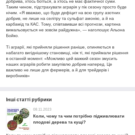
добрива, хтось боїться, а хтось не має фактичної суми.
Таким чином, підстрахувати аграрія у пік сезону просто буде
нічим. «Я вважаю, що буде дефіцит на всю групу азотних
добрив, не лише на селітру та сульфат амонію, а й на
карбамід та КАС. Тому, співтавивши всі прогнози, картина
вимальовується не зовсім райдужна», — наголошує Альона
Бойко.
Ті аграрії, які прийняли рішення раніше, опиняються в
набагато вигіднішому становищі, ніж ті, які приймали рішення
в останній момент. «Можливо цей важкий сезон змусить
наших аграріїв робити закупівлю добрив наперед. Це
важливо не лише для фермерів, а й для трейдерів і
виробників»
Інші статті рубрики
08.11.2023
Коли, чому та чим потрібно підживлювати
плодові дерева та кущі?