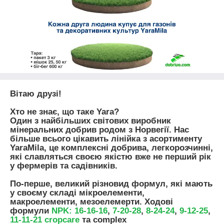
Вітаю друзі!
Хто не знає, що таке
Yara
?
Один з найбільших світових виробник
мінеральних добрив родом з Норвегії. Нас
більше всього цікавить лінійка з асортименту
YaraMila, це комплексні добрива, легкорозчинні,
які славляться своєю якістю вже не перший рік
у фермерів та садівників.
По-перше, великий різновид формул, які мають
у своєму складі мікроелементи,
макроелементи, мезоелемерти. Ходові
формули
NPK: 16-16-16
,
7-20-28
,
8-24-24
,
9-12-25
,
11-11-21 cropcare
та complex