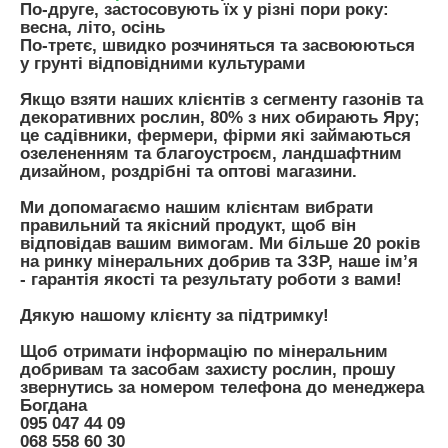
По-друге, застосовують їх у різні пори року:
весна, літо, осінь
По-третє, швидко розчиняться та засвоюються
у грунті відповідними культурами
Якщо взяти наших клієнтів з сегменту газонів та
декоративних рослин, 80% з них обирають Яру;
це садівники, фермери, фірми які займаються
озелененням та благоустроєм, ландшафтним
дизайном, роздрібні та оптові магазини.
Ми допомагаємо нашим клієнтам вибрати
правильний та якісний продукт, щоб він
відповідав вашим вимогам. Ми більше 20 років
на ринку мінеральних добрив та ЗЗР, наше імʼя
- гарантія якості та результату роботи з вами!
Дякую нашому клієнту за підтримку!
Щоб отримати інформацію по мінеральним
добривам та засобам захисту рослин, прошу
звернутись за номером телефона до менеджера
Богдана
095 047 44 09
068 558 60 30