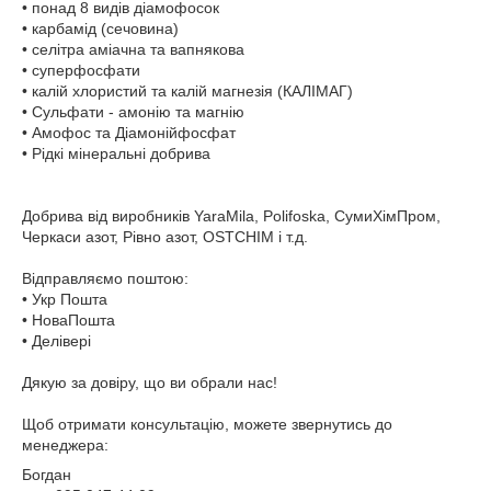
• понад 8 видів діамофосок
• карбамід (сечовина)
• селітра аміачна та вапнякова
• суперфосфати
• калій хлористий та калій магнезія (КАЛІМАГ)
• Сульфати - амонію та магнію
• Амофос та Діамонійфосфат
• Рідкі мінеральні добрива
Добрива від виробників YaraMila, Polifoska, СумиХімПром,
Черкаси азот, Рівно азот, OSTCHIM і т.д.
Відправляємо поштою:
• Укр Пошта
• НоваПошта
• Делівері
Дякую за довіру, що ви обрали нас!
Щоб отримати консультацію, можете звернутись до
менеджера:
Богдан