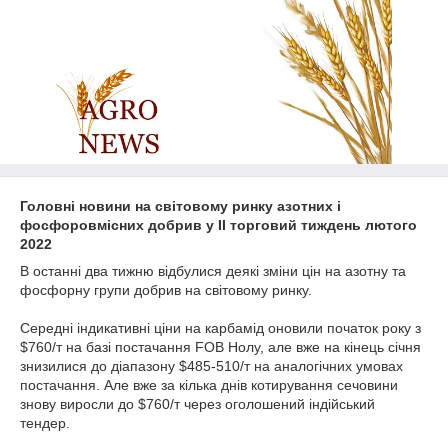
Головні новини на світовому ринку азотних і
фосфоровмісних добрив у II торговий тиждень лютого
2022
В останні два тижню відбулися деякі зміни цін на азотну та
фосфорну групи добрив на світовому ринку.
Середні індикативні ціни на карбамід оновили початок року з
$760/т на базі постачання FOB Нолу, але вже на кінець січня
знизилися до діапазону $485-510/т на аналогічних умовах
постачання. Але вже за кілька днів котирування сечовини
знову виросли до $760/т через оголошений індійський
тендер.