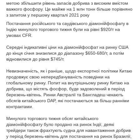
метою збільшити рівень запасів добрива з високим вмістом
важкого фосфору. Це майже на 1 млн тонн більше порівняно
з запитом у першому кварталі 2021 року
Постачання російського та саудівського діамонійфосфату в
Індію минулого торгового тижня були на рівні $920/т на
умовах CFR.
Середні індикативні ціни на діамонійфосфат на ринку США
до кінця січня знизилися до діапазону $650-680/т, а потім
відновилися до рівня $745/т.
Невизначеність, як і раніше, щодо експортної політики Китаю
продовжує свою непередбачуваність поведінки на
глобальному ринку. Попит на внутрішньому ринку Китаю на
добрива, що містять фосфор, буде задоволений в період
березень-квітень. Ринки Австралії та Бангладеш чекають
обсягів китайського DAP, які постачаються за більш ранніми
контрактами.
Минулого торгового тижня обсяг китайського
діамонійфосфату було продано на ринок Індії, деякі
трейдери також фрахтують судна для навантаження добрив
у період березень-квітень для постачання на ринок Бразилії,