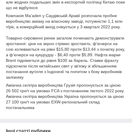
але жодних подальших змін в експортній політиці Китаю поки
що не відбулося
Компанія Ma'aden y Саудівській Аравії розпочала пробне
виробництво аміаку на власному заводі, потужністю 1,1 млн
т/рік, а комерційний вихід очікується у 3 кварталі 2022 року.
Товарно-сировинні ринки загалом починають демонструвати
зростання: ціни на зерно стрімко зростають: ф'ючерси на
сою коливаються на рівні $15,80 проти $13,44 з початку року,
а ф'ючерси на кукурудзу - $6,40 проти $5,89. Нафта марки
Brent підніметься до рівня $100 за барель. Ставки фрахту
підскочили після китайських свят у зв'язку зі збільшенням
постачання вугілля з Індонезії та попитом з боку виробників
залізняку
Аміачна селітра виробництва Грузія пропонується за ціною
26 502 грн/т на умовах FCA з постачанням лютого 2022 року.
Аміачна селітра виробництва Україна пропонується за ціною
27 100 грн/т на умовах EXW-регіональний склад
постачальника
Інші статті рубрики