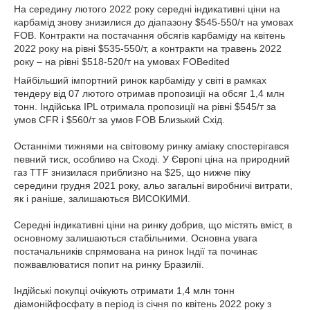
На середину лютого 2022 року середні індикативні ціни на
карбамід знову знизилися до діапазону $545-550/т на умовах
FOB. Контракти на постачання обсягів карбаміду на квітень
2022 року на рівні $535-550/т, а контракти на травень 2022
року – на рівні $518-520/т на умовах FOBedited
Найбільший імпортний ринок карбаміду у світі в рамках
тендеру від 07 лютого отримав пропозиції на обсяг 1,4 млн
тонн. Індійська IPL отримала пропозиції на рівні $545/т за
умов CFR і $560/т за умов FOB Близький Схід.
Останніми тижнями на світовому ринку аміаку спостерігався
певний тиск, особливо на Сході. У Європі ціна на природний
газ TTF знизилася приблизно на $25, що нижче піку
середини грудня 2021 року, альо загальні виробничі витрати,
як і раніше, залишаються ВИСОКИМИ.
Середні індикативні ціни на ринку добрив, що містять вміст, в
основному залишаються стабільними. Основна увага
постачальників спрямована на ринок Індії та починає
пожвавлюватися попит на ринку Бразилії.
Індійські покупці очікують отримати 1,4 млн тонн
діамонійфосфату в період із січня по квітень 2022 року з