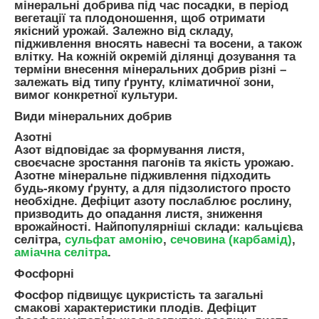
мінеральні добрива під час посадки, в період
вегетації та плодоношення, щоб отримати
якісний урожай. Залежно від складу,
підживлення вносять навесні та восени, а також
влітку. На кожній окремій ділянці дозування та
терміни внесення мінеральних добрив різні –
залежать від типу ґрунту, кліматичної зони,
вимог конкретної культури.
Види мінеральних добрив
Азотні
Азот відповідає за формування листя,
своєчасне зростання пагонів та якість урожаю.
Азотне мінеральне підживлення підходить
будь-якому ґрунту, а для підзолистого просто
необхідне. Дефіцит азоту послаблює рослину,
призводить до опадання листя, зниження
врожайності. Найпопулярніші склади: кальцієва
селітра,
сульфат амонію
,
сечовина (карбамід)
,
аміачна селітра
.
Фосфорні
Фосфор підвищує цукристість та загальні
смакові характеристики плодів. Дефіцит