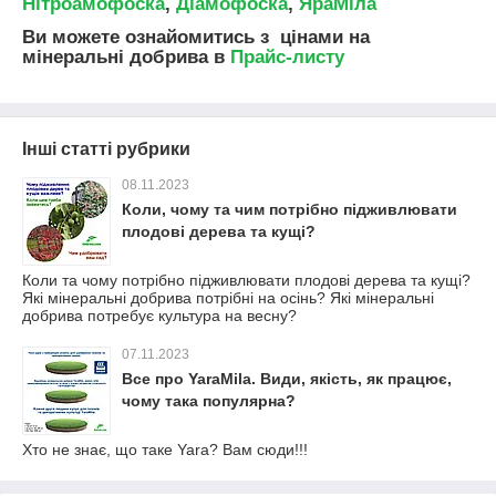
Нітроамофоска
,
Діамофоска
,
ЯраМіла
Ви можете ознайомитись з цінами на
мінеральні добрива в
Прайс-листу
Інші статті рубрики
08.11.2023
Коли, чому та чим потрібно підживлювати
плодові дерева та кущі?
Коли та чому потрібно підживлювати плодові дерева та кущі?
Які мінеральні добрива потрібні на осінь? Які мінеральні
добрива потребує культура на весну?
07.11.2023
Все про YaraMila. Види, якість, як працює,
чому така популярна?
Хто не знає, що таке Yara? Вам сюди!!!