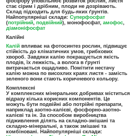
фосфору уповільнює розвиток рослин, листя
стає сірим і дрібним, плоди не дозрівають.
Склад підходить для будь-яких ґрунтів.
Найпопулярніші склади:
Суперфосфат
(
потрійний
,
подвійний
), монофосфат,
амофос
,
діамоніфосфат
Калійні
Калій
впливає на фотосинтез рослин, підвищує
стійкість до кліматичних умов, грибкових
хвороб. Завдяки калію покращується якість
плодів, їх лежкість, а волога в ґрунті
витрачається ощадливо. Помітити нестачу
калію можна по висохлих краях листя - замість
зеленого вони стають коричневого кольору.
Комплексні
У комплексних мінеральних добривах міститься
відразу кілька корисних компонентів. Це
можуть бути подвійні або потрійні препарати,
наприклад азотно-калієві, фосфорно-азотно-
калієві та ін. За способом виробництва
підживлення ділять на складно-змішані та
складно-мінеральні, а також змішані та
комбіновані. Найпопулярніші склади: